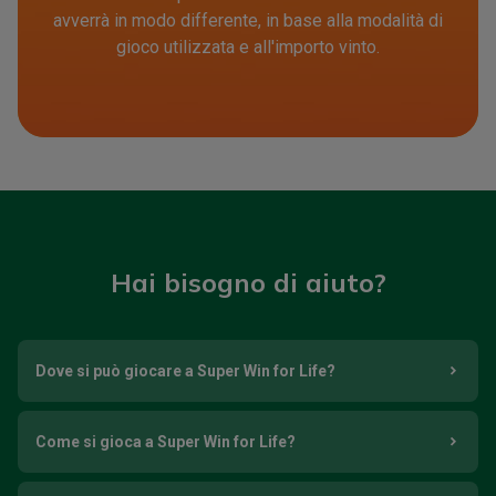
avverrà in modo differente, in base alla modalità di
gioco utilizzata e all'importo vinto.
Hai bisogno di aiuto?
Dove si può giocare a Super Win for Life?
Come si gioca a Super Win for Life?