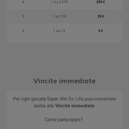
4
1 su 2.678
250 €
3
1 su 126
25 €
2
1 su 13
5 €
Vincite immediate
Per ogni giocata Super Win for Life puoi concorrere
anche alle
Vincite immediate
.
Come partecipare?