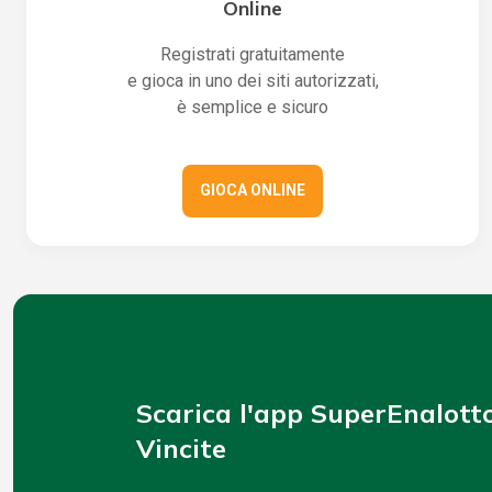
Online
Registrati gratuitamente
e gioca in uno dei siti autorizzati,
è semplice e sicuro
GIOCA ONLINE
Scarica l'app SuperEnalotto
Vincite