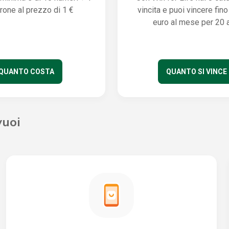
one al prezzo di 1 €
vincita e puoi vincere fino
euro al mese per 20 
QUANTO COSTA
QUANTO SI VINCE
vuoi