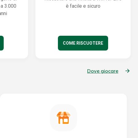
 a 3.000
è facile e sicuro
anni
COME RISCUOTERE
Dove giocare