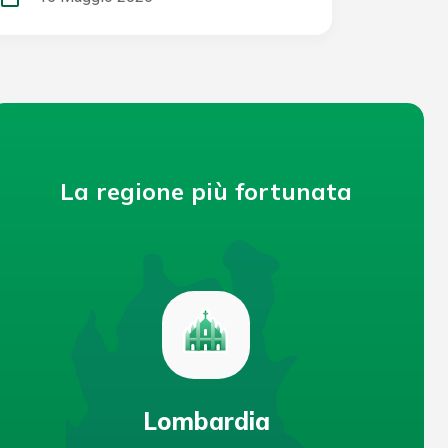
ma apre le porte a una grande novità in casa Win
for Life, pensata per essere ancora più dinamica
e coinvolgente. Cosa sapere: si potrà giocare a
Grattacieli fino al 31 maggio 2026; le vincite
realizzate entro quella data potranno essere
riscosse regolarmente, secondo le modalità
previste dal regolamento. il blocco degli
abbonamenti è invece previsto a partire dal 24
aggio 2026 Rimani connesso per scoprire la
La regione più fortunata
novità!
Lombardia