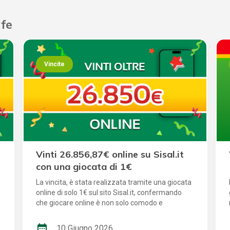
ife
Vincite
Vinti 26.856,87€ online su Sisal.it
con una giocata di 1€
La vincita, è stata realizzata tramite una giocata
online di solo 1€ sul sito Sisal.it, confermando
che giocare online è non solo comodo e
semplice, ma anche pratico e sicuro.
Durante il concorso N° 2652 delle ore 23:00 di
date_range
10 Giugno 2026