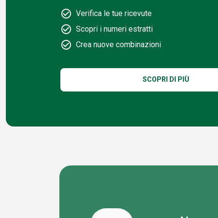
Verifica le tue ricevute
Scopri i numeri estratti
Crea nuove combinazioni
SCOPRI DI PIÙ