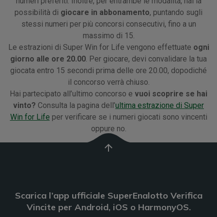
numeri preferiti. Inoltre, per entrambe le modalità, hai la
possibilità di
giocare in abbonamento
, puntando sugli
stessi numeri per più concorsi consecutivi, fino a un
massimo di 15.
Le estrazioni di Super Win for Life vengono effettuate
ogni
giorno alle ore 20.00
. Per giocare, devi convalidare la tua
giocata entro 15 secondi prima delle ore 20.00, dopodiché
il concorso verrà chiuso.
Hai partecipato all’ultimo concorso e
vuoi scoprire se hai
vinto?
Consulta la pagina dell’
ultima estrazione di Super
Win for Life
per verificare se i numeri giocati sono vincenti
oppure no.
arrow_upward
Scarica l’app ufficiale SuperEnalotto Verifica
Vincite per Android, iOS o HarmonyOS.