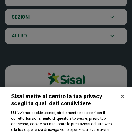
Ultima estrazione
Eurojackpot
Contatti
SEZIONI
Archivio estrazioni
VinciCasa
Notifiche
ALTRO
Verifica vincite
Win for Life
Accessibilità
News
Play Your Date
Cookies
Privacy
Sisal mette al centro la tua privacy:
scegli tu quali dati condividere​
Utilizziamo cookie tecnici, strettamente necessari per il
IL GIOCO È VIETATO AI MINORI E PUÒ CAUSARE
corretto funzionamento di questo sito web e, previo tuo
DIPENDENZA PATOLOGICA
consenso, cookie per migliorare le prestazioni del sito web
e la tua esperienza di navigazione e per visualizzare avvisi