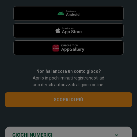
Non hai ancora un conto gioco?
Aprilo in pochi minuti registrandoti ad
SuperEnalotto
uno dei siti autorizzati al gioco online.
SCOPRI DI PIÙ
Super Win for Life
Scopri il gioco
SiVinceTutto
Chi siamo
GIOCHI NUMERICI