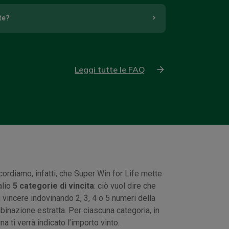
te?
Leggi tutte le FAQ
icordiamo, infatti, che Super Win for Life mette
alio
5 categorie di vincita
: ciò vuol dire che
 vincere indovinando 2, 3, 4 o 5 numeri della
inazione estratta. Per ciascuna categoria, in
na ti verrà indicato l’importo vinto.