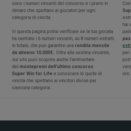
sono i numeri vincenti del concorso e i premi in
Cons
denaro che spettano ai giocatori per ogni
Sup
categoria di vincita.
estr
hai 
In questa pagina potrai verificare se la tua giocata
pali
ha centrato i 6 numeri vincenti, su 8 numeri estratti
pas
in totale, che può garantire una
rendita mensile
estr
da almeno 10.000€.
. Oltre alla sestina vincente,
per 
sul sito puoi scoprire anche l’ammontare
potr
del
montepremi dell’ultimo concorso
veng
Super Win for Life
e conoscere le quote di
ore 
vincita che spettano ai vincitori divise per
ciascuna categoria.