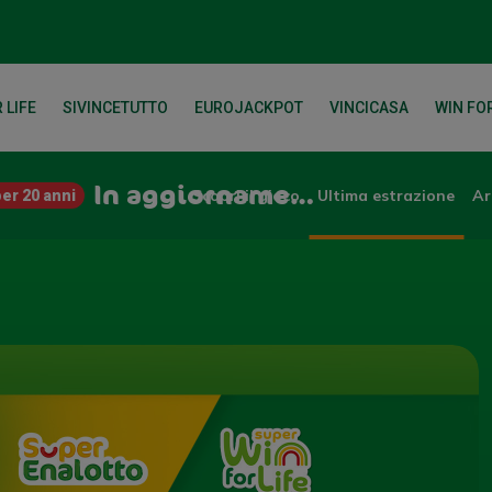
 LIFE
SIVINCETUTTO
EUROJACKPOT
VINCICASA
WIN FOR
In aggiornamento
Scopri il gioco
Ultima estrazione
Ar
er 20 anni