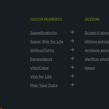
GIOCHI NUMERICI
SEZIONI
SuperEnalotto
Scopri il gioc
Super Win for Life
Ultima estra
SiVinceTutto
Archivio estr
Eurojackpot
Verifica vinci
VinciCasa
News
Win for Life
Play Your Date