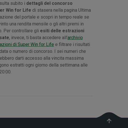
ulta subito i
dettagli del concorso
er Win for Life
di stasera nella pagina Ultima
azione del portale e scopri in tempo reale se
vinto una rendita mensile o gli altri premi in
o. Per controllare gli
esiti delle estrazioni
sate
, invece, ti basta accedere all’
archivio
azioni di Super Win for Life
e filtrare i risultati
data o numero di concorso. I sei numeri che
ebbero darti accesso alla vincita massima
ono estratti ogni giorno della settimana alle
20:00.
arrow_upward