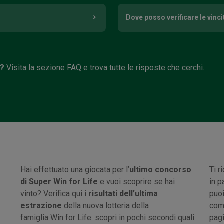
Dove posso verificare le vinci
i?
Visita la sezione FAQ e trova tutte le risposte che cerchi.
Hai effettuato una giocata per l’
ultimo concorso
Ti r
di Super Win for Life
e vuoi scoprire se hai
in p
vinto? Verifica qui i
risultati dell’ultima
puoi
estrazione
della nuova lotteria della
comb
famiglia Win for Life: scopri in pochi secondi quali
pagi