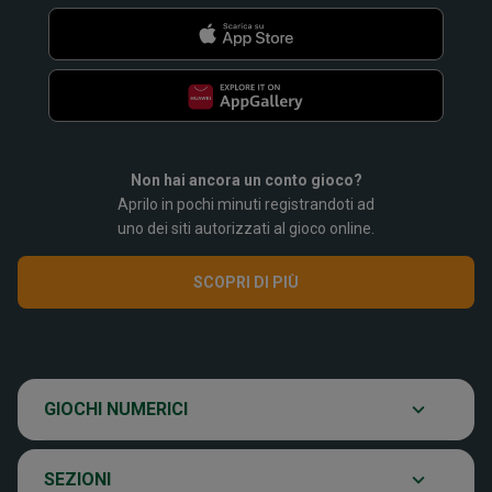
Non hai ancora un conto gioco?
Aprilo in pochi minuti registrandoti ad
SuperEnalotto
uno dei siti autorizzati al gioco online.
SCOPRI DI PIÙ
Super Win for Life
Scopri il gioco
SiVinceTutto
Chi siamo
GIOCHI NUMERICI
Ultima estrazione
Eurojackpot
Contatti
SEZIONI