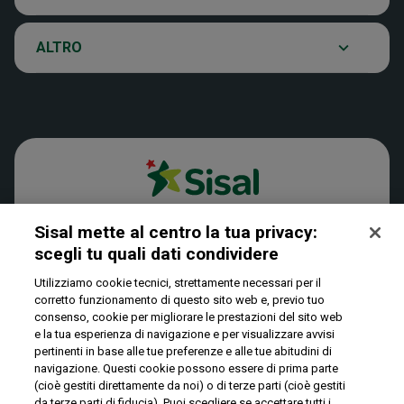
Archivio estrazioni
VinciCasa
Notifiche
ALTRO
Verifica vincite
Win for Life
Accessibilità
News
Play Your Date
Cookies
Privacy
Sisal mette al centro la tua privacy:
scegli tu quali dati condividere​
Utilizziamo cookie tecnici, strettamente necessari per il
IL GIOCO È VIETATO AI MINORI E PUÒ CAUSARE
corretto funzionamento di questo sito web e, previo tuo
DIPENDENZA PATOLOGICA
consenso, cookie per migliorare le prestazioni del sito web
e la tua esperienza di navigazione e per visualizzare avvisi
pertinenti in base alle tue preferenze e alle tue abitudini di
© Copyright Sisal Italia S.p.A. - P.I. 02433760135
navigazione. Questi cookie possono essere di prima parte
(cioè gestiti direttamente da noi) o di terze parti (cioè gestiti
Mappa
da terze parti di fiducia). Puoi scegliere se accettare tutti i