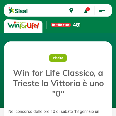
place
481
Rendite vinte
Vincite
Win for Life Classico, a
Trieste la Vittoria è uno
"0"
Nel concorso delle ore 10 di sabato 18 gennaio un