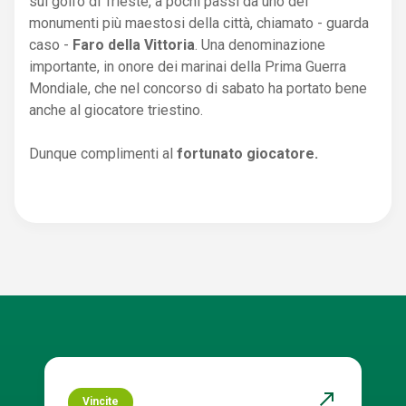
sul golfo di Trieste, a pochi passi da uno dei
monumenti più maestosi della città, chiamato - guarda
caso -
Faro della Vittoria
. Una denominazione
importante, in onore dei marinai della Prima Guerra
Mondiale, che nel concorso di sabato ha portato bene
anche al giocatore triestino.
Dunque complimenti al
fortunato giocatore.
north_east
Vincite