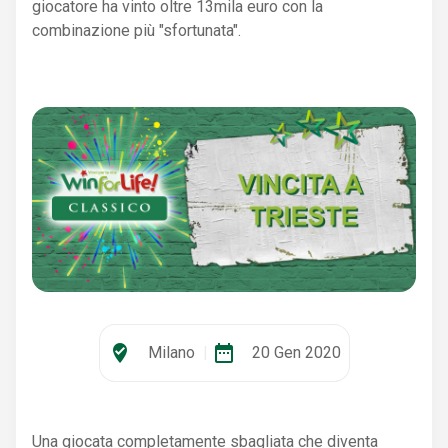
giocatore ha vinto oltre 13mila euro con la
combinazione più "sfortunata".
where_to_vote
date_range
Milano
|
20 Gen 2020
Una giocata completamente sbagliata che diventa