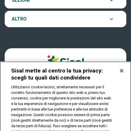
SEZIONI
Come si gioca
VinciCasa
Notifiche
ALTRO
Dove si gioca
Win for Life
Accessibilità
Quanto si vince
Play Your Date
Cookies
Come riscuotere
Sisal mette al centro la tua privacy:
Privacy
scegli tu quali dati condividere
Utilizziamo cookie tecnici, strettamente necessari per il
corretto funzionamento di questo sito web e, previo tuo
IL GIOCO È VIETATO AI MINORI E PUÒ CAUSARE
consenso, cookie per migliorare le prestazioni del sito web
DIPENDENZA PATOLOGICA
e la tua esperienza di navigazione e per visualizzare avvisi
pertinenti in base alle tue preferenze e alle tue abitudini di
navigazione. Questi cookie possono essere di prima parte
(cioè gestiti direttamente da noi) o di terze parti (cioè gestiti
© Copyright Sisal Italia S.p.A. - P.I. 02433760135
da terze parti di fiducia). Puoi scegliere se accettare tutti i
Mappa