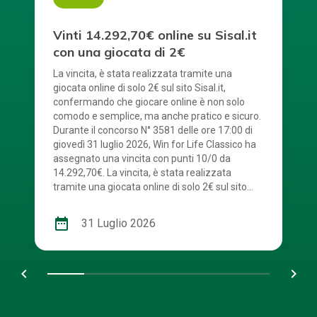
Vinti 14.292,70€ online su Sisal.it
con una giocata di 2€
La vincita, è stata realizzata tramite una
giocata online di solo 2€ sul sito Sisal.it,
confermando che giocare online è non solo
comodo e semplice, ma anche pratico e sicuro.
Durante il concorso N° 3581 delle ore 17:00 di
giovedì 31 luglio 2026, Win for Life Classico ha
assegnato una vincita con punti 10/0 da
14.292,70€. La vincita, è stata realizzata
tramite una giocata online di solo 2€ sul sito
Sisal.it. La combinazione vincente è stata: 2 – 4
– 5 – 6 – 7 – 9 – 12 – 15 – 16 – 20. Numerone:
date_range
31 Luglio 2026
13. Win For Life, con tutte le sue modalità di
gioco, ha distribuito fino ad oggi 481 rendite.
Congratulazioni al vincitore! Scopri anche tu
chevron_left
navigate_next
tutti i vantaggi dell’esperienza di gioco online.