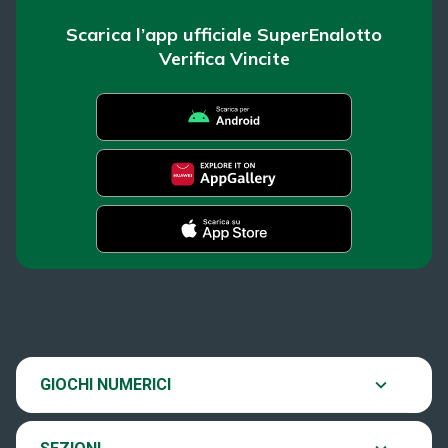
Scarica l’app ufficiale SuperEnalotto
Verifica Vincite
SuperEnalotto
News
Super Win for Life
Estrazioni
SiVinceTutto
Chi siamo
GIOCHI NUMERICI
Verifica vincite
EuroJackpot
Contatti