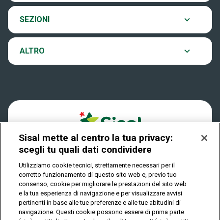
EuroJackpot
Contatti
SEZIONI
Come si gioca
VinciCasa
Notifiche
ALTRO
Dove si gioca
Win for Life
Accessibilità
Quanto si vince
Play Your Date
Cookies
Come riscuotere
Sisal mette al centro la tua privacy:
Privacy
scegli tu quali dati condividere
Utilizziamo cookie tecnici, strettamente necessari per il
corretto funzionamento di questo sito web e, previo tuo
IL GIOCO È VIETATO AI MINORI E PUÒ CAUSARE
consenso, cookie per migliorare le prestazioni del sito web
DIPENDENZA PATOLOGICA
e la tua esperienza di navigazione e per visualizzare avvisi
pertinenti in base alle tue preferenze e alle tue abitudini di
navigazione. Questi cookie possono essere di prima parte