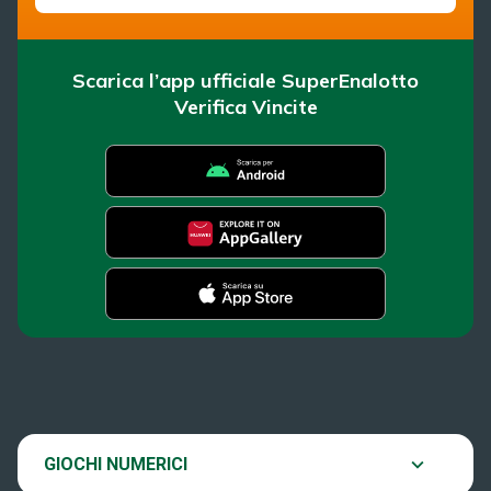
Scarica l’app ufficiale SuperEnalotto
Verifica Vincite
SuperEnalotto
News
Super Win for Life
Estrazioni
SiVinceTutto
Chi siamo
GIOCHI NUMERICI
Verifica vincite