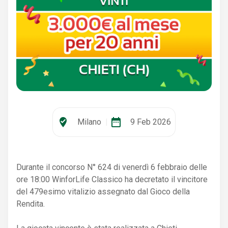
where_to_vote
date_range
Milano
|
9 Feb 2026
Durante il concorso N° 624 di venerdì 6 febbraio delle
ore 18:00 WinforLife Classico ha decretato il vincitore
del 479esimo vitalizio assegnato dal Gioco della
Rendita.