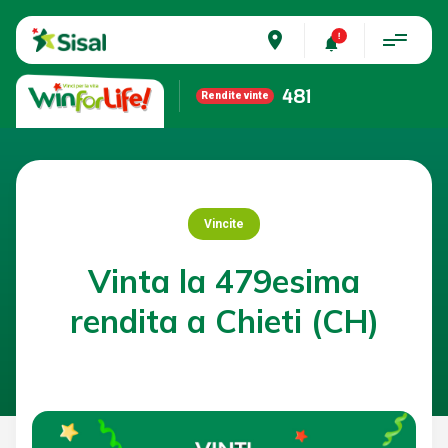
place
481
Rendite vinte
Vincite
Vinta la 479esima
rendita a Chieti (CH)