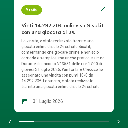
north_east
Vincite
Vinti 14.292,70€ online su Sisal.it
con una giocata di 2€
La vincita, è stata realizzata tramite una
giocata online di solo 2€ sul sito Sisal.it,
confermando che giocare online è non solo
comodo e semplice, ma anche pratico e sicuro.
Durante il concorso N° 3581 delle ore 17:00 di
giovedì 31 luglio 2026, Win for Life Classico ha
assegnato una vincita con punti 10/0 da
14.292,70€. La vincita, è stata realizzata
tramite una giocata online di solo 2€ sul sito
Sisal.it. La combinazione vincente è stata: 2 – 4
– 5 – 6 – 7 – 9 – 12 – 15 – 16 – 20. Numerone:
date_range
31 Luglio 2026
13. Win For Life, con tutte le sue modalità di
gioco, ha distribuito fino ad oggi 481 rendite.
Congratulazioni al vincitore! Scopri anche tu
chevron_left
navigate_next
tutti i vantaggi dell’esperienza di gioco online.