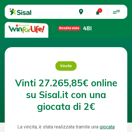
place
481
Rendite vinte
Vincite
Vinti 27.265,85€ online
su Sisal.it con una
giocata di 2€
La vincita, è stata realizzata tramite una
giocata