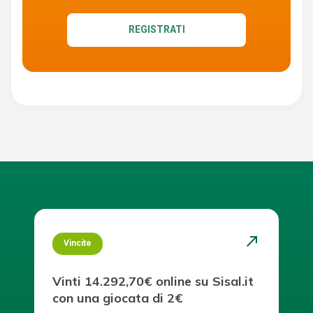
REGISTRATI
north_east
Vincite
Vinti 14.292,70€ online su Sisal.it
con una giocata di 2€