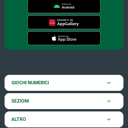
SuperEnalotto
News
Super Win for Life
Estrazioni
SiVinceTutto
Chi siamo
GIOCHI NUMERICI
Verifica vincite
EuroJackpot
Contatti
SEZIONI
Come si gioca
VinciCasa
Notifiche
ALTRO