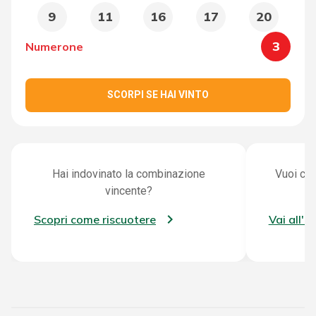
9
11
16
17
20
3
Numerone
SCORPI SE HAI VINTO
Hai indovinato la combinazione
Vuoi con
vincente?
Scopri come riscuotere
Vai all'a