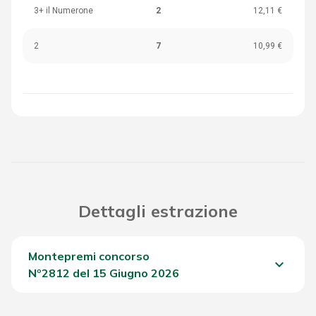
3+ il Numerone
2
12,11 €
2
7
10,99 €
Dettagli estrazione
Montepremi concorso
keyboard_arrow_down
Nº2812 del 15 Giugno 2026
Del Concorso
1.509,30 €