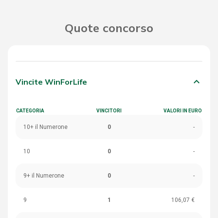
Quote concorso
keyboard_arrow_down
Vincite WinForLife
CATEGORIA
VINCITORI
VALORI IN EURO
10+ il Numerone
0
-
10
0
-
9+ il Numerone
0
-
9
1
106,07 €