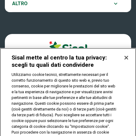
Notifiche
ALTRO
Dove si gioca
Win for Life
Accessibilità
Quanto si vince
Play Your Date
Cookies
Come riscuotere
Sisal mette al centro la tua privacy:
Privacy
scegli tu quali dati condividere
Utilizziamo cookie tecnici, strettamente necessari per il
corretto funzionamento di questo sito web e, previo tuo
IL GIOCO È VIETATO AI MINORI E PUÒ CAUSARE
consenso, cookie per migliorare le prestazioni del sito web
DIPENDENZA PATOLOGICA
e la tua esperienza di navigazione e per visualizzare avvisi
pertinenti in base alle tue preferenze e alle tue abitudini di
navigazione. Questi cookie possono essere di prima parte
(cioè gestiti direttamente da noi) o di terze parti (cioè gestiti
© Copyright Sisal Italia S.p.A. - P.I. 02433760135
da terze parti di fiducia). Puoi scegliere se accettare tutti i
Mappa
cookie oppure puoi selezionare le tue preferenze per ogni
Privacy
Cookies
del
categoria di cookie cliccando su "Impostazioni cookie".
sito
Puoi procedere con la navigazione in assenza di cookie