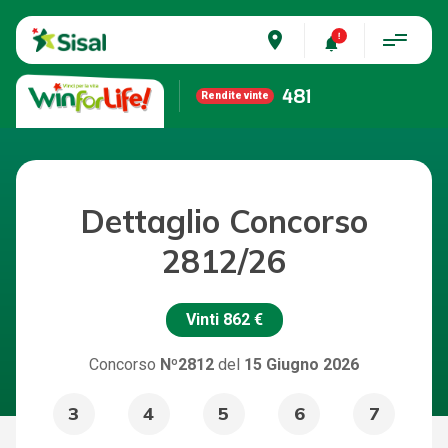
place
481
Rendite vinte
Dettaglio Concorso
2812/26
Vinti
862 €
Concorso
Nº2812
del
15 Giugno 2026
3
4
5
6
7