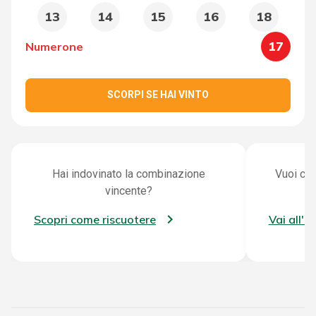
13
14
15
16
18
17
Numerone
SCORPI SE HAI VINTO
Hai indovinato la combinazione
Vuoi con
vincente?
Scopri come riscuotere
Vai all'a