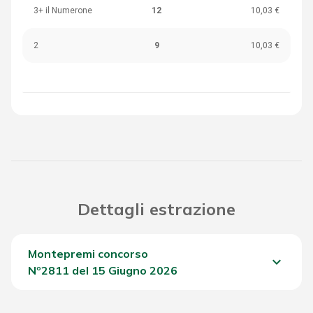
3+ il Numerone
12
10,03 €
2
9
10,03 €
Dettagli estrazione
Montepremi concorso
keyboard_arrow_down
Nº2811 del 15 Giugno 2026
Del Concorso
1.864,85 €