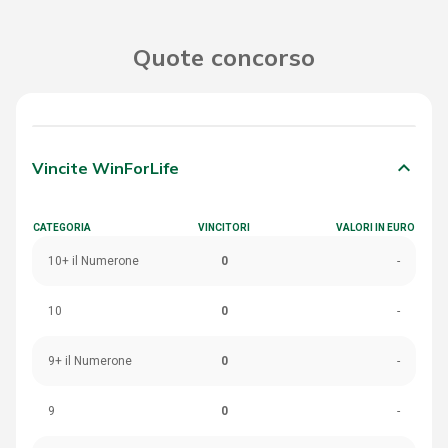
Quote concorso
keyboard_arrow_down
Vincite WinForLife
CATEGORIA
VINCITORI
VALORI IN EURO
10+ il Numerone
0
-
10
0
-
9+ il Numerone
0
-
9
0
-