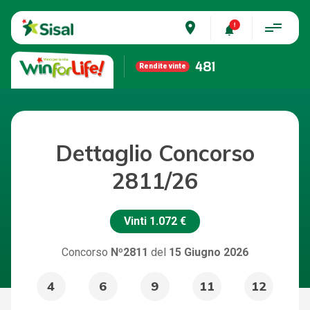
place
481
Rendite vinte
Dettaglio Concorso
2811/26
Vinti
1.072 €
Concorso
Nº2811
del
15 Giugno 2026
4
6
9
11
12