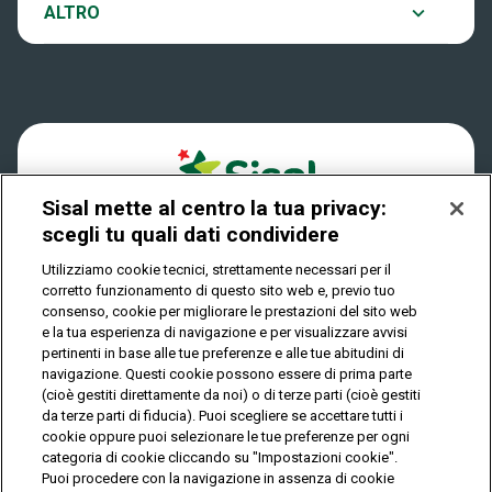
Notifiche
ALTRO
Dove si gioca
Win for Life
Accessibilità
Quanto si vince
Play Your Date
Cookies
Come riscuotere
Sisal mette al centro la tua privacy:
Privacy
scegli tu quali dati condividere
Utilizziamo cookie tecnici, strettamente necessari per il
corretto funzionamento di questo sito web e, previo tuo
IL GIOCO È VIETATO AI MINORI E PUÒ CAUSARE
consenso, cookie per migliorare le prestazioni del sito web
DIPENDENZA PATOLOGICA
e la tua esperienza di navigazione e per visualizzare avvisi
pertinenti in base alle tue preferenze e alle tue abitudini di
navigazione. Questi cookie possono essere di prima parte
(cioè gestiti direttamente da noi) o di terze parti (cioè gestiti
© Copyright Sisal Italia S.p.A. - P.I. 02433760135
da terze parti di fiducia). Puoi scegliere se accettare tutti i
Mappa
cookie oppure puoi selezionare le tue preferenze per ogni
Privacy
Cookies
del
categoria di cookie cliccando su "Impostazioni cookie".
sito
Puoi procedere con la navigazione in assenza di cookie