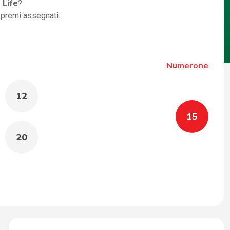
 Life
?
i premi assegnati.
Numerone
12
15
20