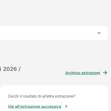
keyboard_arrow_down
1.151,15 €
i 2026 /
Archivio estrazioni
Cerchi il risultato di un'altra estrazione?
Vai all'estrazione successiva