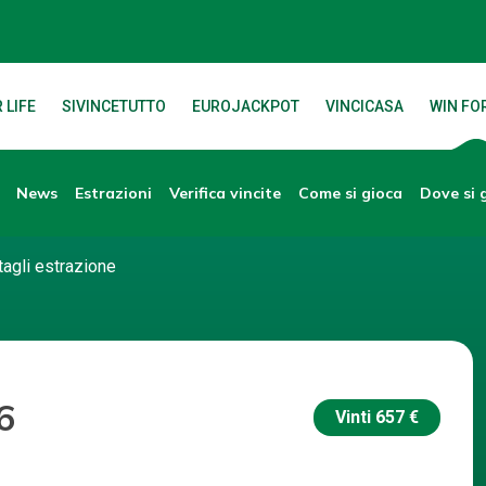
 LIFE
SIVINCETUTTO
EUROJACKPOT
VINCICASA
WIN FOR
News
Verifica vincite
Dove si 
Estrazioni
Come si gioca
tagli estrazione
6
Vinti
657 €