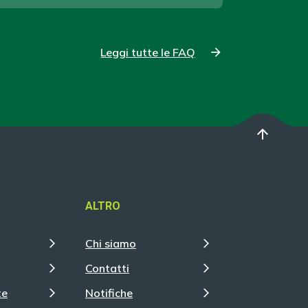
Leggi tutte le FAQ
arrow_upward
ALTRO
Chi siamo
Contatti
te
Notifiche