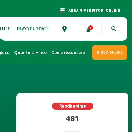
storefront
AREA RIVENDITORI ONLINE
place
search
 LIFE
PLAY YOUR DATE
gioca
Come riscuotere
Quanto si vince
GIOCA ONLINE
Rendite vinte
481