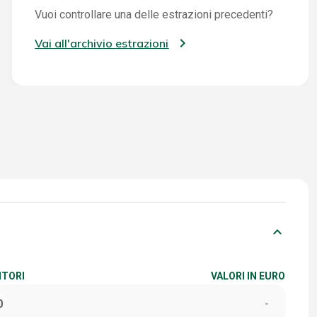
Vuoi controllare una delle estrazioni precedenti?
Vai all'archivio estrazioni
keyboard_arrow_down
ITORI
VALORI IN EURO
0
-