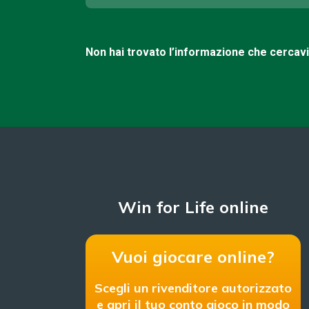
Non hai trovato l’informazione che cercav
Win for Life online
Vuoi giocare online?
Scegli un rivenditore autorizzato
e apri il tuo conto gioco in modo