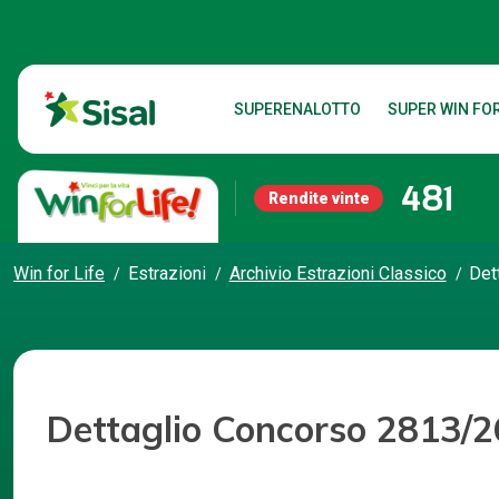
SUPERENALOTTO
SUPER WIN FOR
481
Rendite vinte
Win for Life
Estrazioni
Archivio Estrazioni Classico
Det
Dettaglio Concorso 2813/2