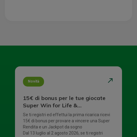
north_east
Novità
15€ di bonus per le tue giocate
Super Win for Life &
SuperEnalotto
Se ti registri ed effettui la prima ricarica ricevi
15€ di bonus per provare a vincere una Super
Rendita e un Jackpot da sogno
Dal 13 luglio al 2 agosto 2026, se ti registri