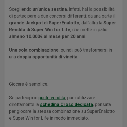
Scegliendo
un’unica sestina
, infatti, hai la possibilità
di partecipare a due concorsi differenti: da una parte il
grande Jackpot di SuperEnalotto
, dall’altra la
Super
Rendita di Super Win for Life
, che mette in palio
almeno 10.000€ al mese per 20 anni
.
Una sola combinazione
, quindi, può trasformarsi in
una
doppia opportunità di vincita
.
Giocare è semplice.
Se partecipi in
punto vendita
, puoi utilizzare
direttamente la
schedina Cross dedicata
, pensata
per giocare la stessa combinazione su SuperEnalotto
e Super Win for Life in modo immediato.