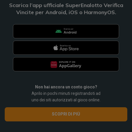
Scarica l’app ufficiale SuperEnalotto Verifica
Vincite per Android, iOS o HarmonyOS.
Non hai ancora un conto gioco?
Aprilo in pochi minuti registrandoti ad
SuperEnalotto
uno dei siti autorizzati al gioco online.
SCOPRI DI PIÙ
Super Win for Life