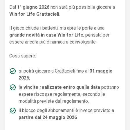
Dal
1° giugno 2026
non sarà più possibile giocare a
Win for Life Grattacieli
.
Il gioco chiude i battenti, ma apre le porte a una
grande novità in casa Win for Life
, pensata per
essere ancora più dinamica e coinvolgente.
Cosa sapere:
si potrà giocare a Grattacieli fino al
31 maggio
2026
;
le
vincite realizzate entro quella data
potranno
essere riscosse regolarmente, secondo le
modalità previste dal regolamento.
il blocco degli abbonamenti è invece previsto a
partire dal 24 maggio 2026