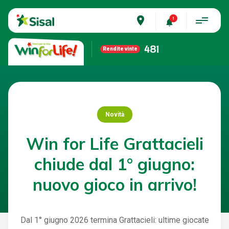
place
481
Rendite vinte
Novità
Win for Life Grattacieli
chiude dal 1° giugno:
nuovo gioco in arrivo!
Dal 1° giugno 2026 termina Grattacieli: ultime giocate