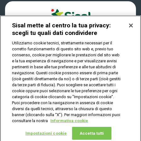
Quanto si vince
Play Your Date
Cookies
Come riscuotere
Sisal mette al centro la tua privacy:
Privacy
scegli tu quali dati condividere
Utilizziamo cookie tecnici, strettamente necessari per il
corretto funzionamento di questo sito web e, previo tuo
IL GIOCO È VIETATO AI MINORI E PUÒ CAUSARE
consenso, cookie per migliorare le prestazioni del sito web
DIPENDENZA PATOLOGICA
e la tua esperienza di navigazione e per visualizzare avvisi
pertinenti in base alle tue preferenze e alle tue abitudini di
navigazione. Questi cookie possono essere di prima parte
(cioè gestiti direttamente da noi) o di terze parti (cioè gestiti
© Copyright Sisal Italia S.p.A. - P.I. 02433760135
da terze parti di fiducia). Puoi scegliere se accettare tutti i
Mappa
cookie oppure puoi selezionare le tue preferenze per ogni
Privacy
Cookies
del
categoria di cookie cliccando su "Impostazioni cookie".
sito
Puoi procedere con la navigazione in assenza di cookie
diversi da quelli tecnici, attraverso la chiusura di questo
banner (cliccando sulla “X”). Per maggiori informazioni puoi
consultare la nostra
Informativa cookie
Vuoi giocare
online?
Impostazioni cookie
Accetta tutti