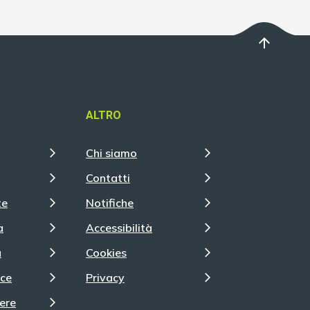
arrow_upward
ALTRO
Chi siamo
Contatti
te
Notifiche
a
Accessibilità
a
Cookies
nce
Privacy
ere