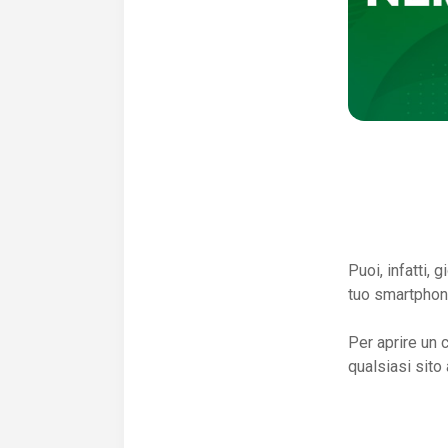
Puoi, infatti, 
tuo smartphon
Per aprire un c
qualsiasi sito