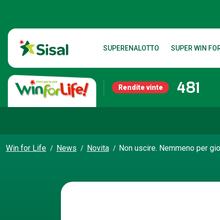
SUPERENALOTTO
SUPER WIN FOR
481
Rendite vinte
Win for Life
News
Novita
Non uscire. Nemmeno per gio