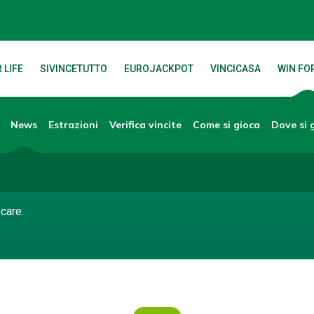
 LIFE
SIVINCETUTTO
EUROJACKPOT
VINCICASA
WIN FOR
News
Verifica vincite
Dove si 
Estrazioni
Come si gioca
care.