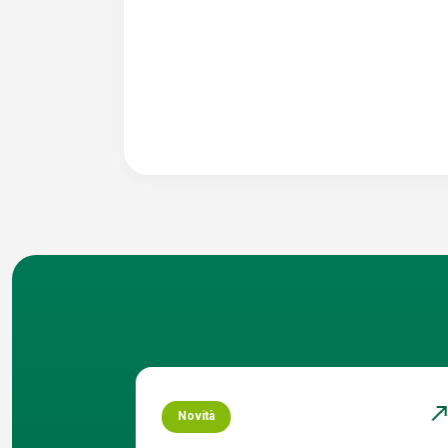
north_east
north_ea
Novità