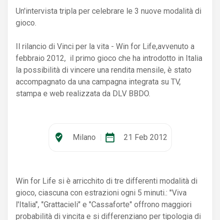
Un'intervista tripla per celebrare le 3 nuove modalità di
gioco.
Il rilancio di Vinci per la vita - Win for Life,avvenuto a
febbraio 2012, il primo gioco che ha introdotto in Italia
la possibilità di vincere una rendita mensile, è stato
accompagnato da una campagna integrata su TV,
stampa e web realizzata da DLV BBDO.
where_to_vote
date_range
Milano
|
21 Feb 2012
Win for Life si è arricchito di tre differenti modalità di
gioco, ciascuna con estrazioni ogni 5 minuti.: "Viva
l'Italia", "Grattacieli" e "Cassaforte" offrono maggiori
probabilità di vincita e si differenziano per tipologia di