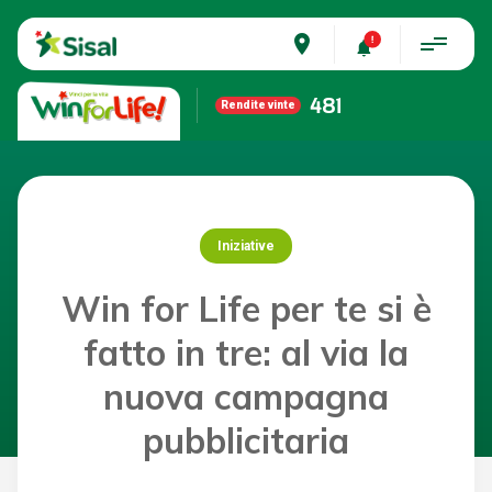
place
481
Rendite vinte
Iniziative
Win for Life per te si è
fatto in tre: al via la
nuova campagna
pubblicitaria