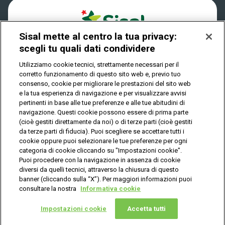
Cookies
Come riscuotere
Sisal mette al centro la tua privacy:
Privacy
scegli tu quali dati condividere
Utilizziamo cookie tecnici, strettamente necessari per il
corretto funzionamento di questo sito web e, previo tuo
IL GIOCO È VIETATO AI MINORI E PUÒ CAUSARE
consenso, cookie per migliorare le prestazioni del sito web
DIPENDENZA PATOLOGICA
e la tua esperienza di navigazione e per visualizzare avvisi
pertinenti in base alle tue preferenze e alle tue abitudini di
navigazione. Questi cookie possono essere di prima parte
(cioè gestiti direttamente da noi) o di terze parti (cioè gestiti
© Copyright Sisal Italia S.p.A. - P.I. 02433760135
da terze parti di fiducia). Puoi scegliere se accettare tutti i
Mappa
cookie oppure puoi selezionare le tue preferenze per ogni
Privacy
Cookies
del
categoria di cookie cliccando su "Impostazioni cookie".
sito
Puoi procedere con la navigazione in assenza di cookie
diversi da quelli tecnici, attraverso la chiusura di questo
banner (cliccando sulla “X”). Per maggiori informazioni puoi
consultare la nostra
Informativa cookie
Vuoi giocare
online?
Impostazioni cookie
Accetta tutti