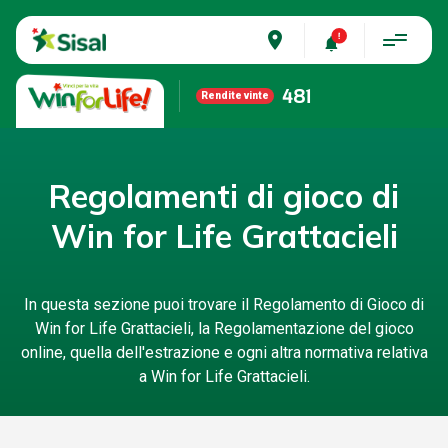
place
481
Rendite vinte
Regolamenti di gioco di
Win for Life Grattacieli
In questa sezione puoi trovare il Regolamento di Gioco di
Win for Life Grattacieli, la Regolamentazione del gioco
online, quella dell'estrazione e ogni altra normativa relativa
a Win for Life Grattacieli.