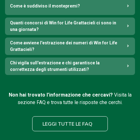
Come è suddiviso il montepremi?
Quanti concorsi di Win for Life Grattacieli ci sono in
una giornata?
Come avviene l'estrazione dei numeri di Win for Life
Grattacieli?
Chi vigila sull'estrazione e chi garantisce la
correttezza degli strumenti utilizzati?
Non hai trovato l’informazione che cercavi?
Visita la
sezione FAQ e trova tutte le risposte che cerchi.
LEGGI TUTTE LE FAQ