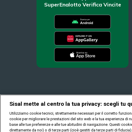
SuperEnalotto Verifica Vincite
Sisal mette al centro la tua privacy: scegli tu q
Utilizziamo cookie tecnici, strettamente necessari per il corretto funzi
cookie per migliorare le prestazioni del sito web e la tua esperienza di na
base alle tue preferenze e alle tue abitudini di navigazione. Questi cook
direttamente da noi) o di terze parti (cioè gestiti da terze parti di fiducia
© Copyright Sisal Italia S.p.A. - P.I. 02433760135