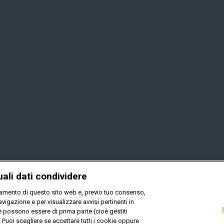
uali dati condividere
onamento di questo sito web e, previo tuo consenso,
vigazione e per visualizzare avvisi pertinenti in
ie possono essere di prima parte (cioè gestiti
). Puoi scegliere se accettare tutti i cookie oppure
Privacy
Cookies
Mappa del sito