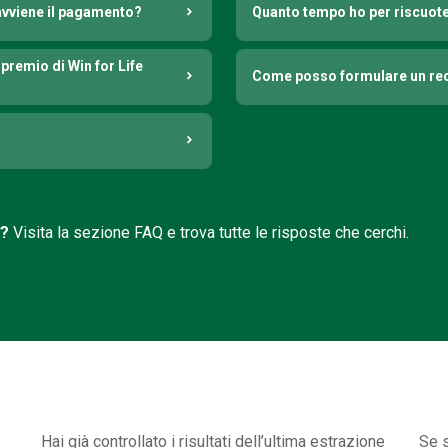
avviene il pagamento?
Quanto tempo ho per riscuoter
premio di Win for Life
Come posso formulare un rec
i?
Visita la sezione FAQ e trova tutte le risposte che cerchi.
Hai già controllato i risultati dell’ultima estrazione
Se s