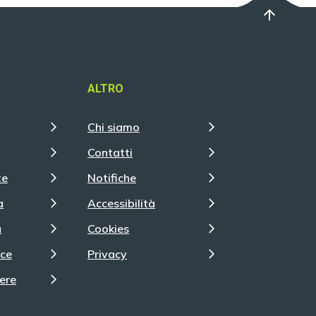
arrow_upward
ALTRO
Chi siamo
Contatti
te
Notifiche
a
Accessibilità
a
Cookies
nce
Privacy
ere