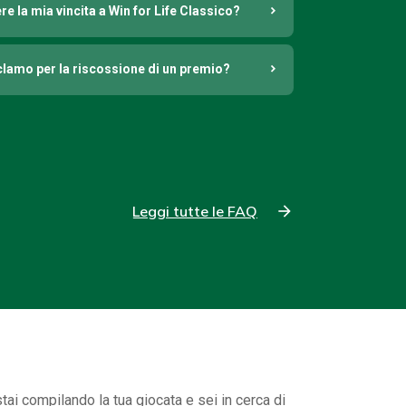
e la mia vincita a Win for Life Classico?
lamo per la riscossione di un premio?
Leggi tutte le FAQ
tai compilando la tua giocata e sei in cerca di