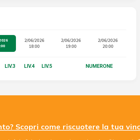
2026
2/06/2026
2/06/2026
2/06/2026
:00
18:00
19:00
20:00
LIV.3
LIV.4
LIV.5
NUMERONE
nto? Scopri come riscuotere la tua vin