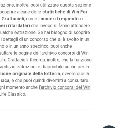
razione, inoltre, puoi utilizzare questa sezione
scoprire alcune delle
statistiche di Win For
 Grattacieli
, come i
numeri frequenti
o i
eri ritardatari
che invece si fanno attendere
ualche estrazione. Se hai bisogno di scoprire
i i dettagli di un concorso che si è svolto in un
no o in un anno specifico, puoi anche
ultare le pagine dell
’
archivio concorsi di Win
Life Grattacieli
. Ricorda, inoltre, che la funzione
’archivio estrazioni è disponibile anche per la
ione originale della lotteria
, ovvero quella
ssica
, e che puoi quindi divertirti a consultare
ogni momento anche
l’archivio concorsi del Win
Life Classico
.