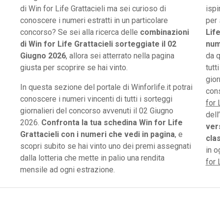
di Win for Life Grattacieli ma sei curioso di
ispi
conoscere i numeri estratti in un particolare
per 
concorso? Se sei alla ricerca delle
combinazioni
Life
di Win for Life Grattacieli sorteggiate il 02
num
Giugno 2026
, allora sei atterrato nella pagina
da q
giusta per scoprire se hai vinto.
tutt
gior
In questa sezione del portale di Winforlife.it potrai
cons
conoscere i numeri vincenti di tutti i sorteggi
for 
giornalieri del concorso avvenuti il
02 Giugno
dell
2026.
Confronta la tua schedina Win for Life
vers
Grattacieli con i numeri che vedi in pagina
, e
cla
scopri subito se hai vinto uno dei premi assegnati
in 
dalla lotteria che mette in palio una rendita
for 
mensile ad ogni estrazione.