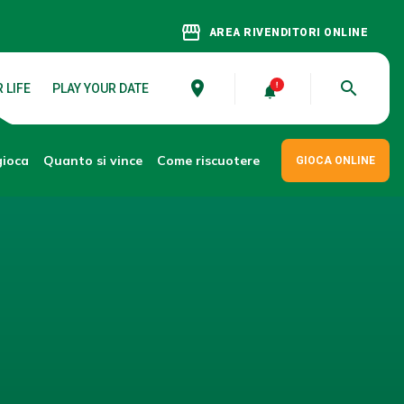
storefront
AREA RIVENDITORI ONLINE
place
search
 LIFE
PLAY YOUR DATE
gioca
Come riscuotere
Quanto si vince
GIOCA ONLINE