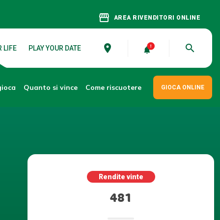
storefront
AREA RIVENDITORI ONLINE
place
search
 LIFE
PLAY YOUR DATE
gioca
Come riscuotere
Quanto si vince
GIOCA ONLINE
Rendite vinte
481