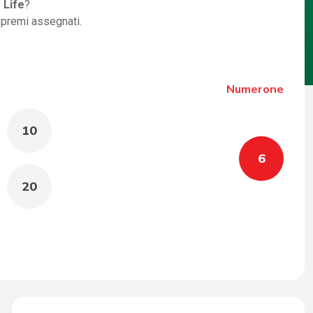
 Life
?
i premi assegnati.
Numerone
10
6
20