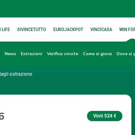
 LIFE
SIVINCETUTTO
EUROJACKPOT
VINCICASA
WIN FOR
News
Verifica vincite
Dove si 
Estrazioni
Come si gioca
tagli estrazione
6
Vinti
524 €