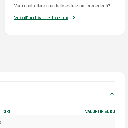
Vuoi controllare una delle estrazioni precedenti?
Vai all'archivio estrazioni
keyboard_arrow_down
ITORI
VALORI IN EURO
0
-