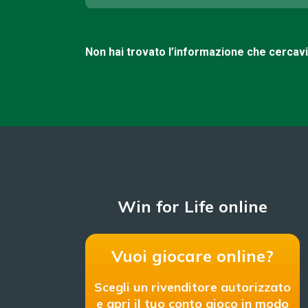
Non hai trovato l’informazione che cercav
Win for Life online
Vuoi giocare online?
Scegli un rivenditore autorizzato
e apri il tuo conto gioco in modo