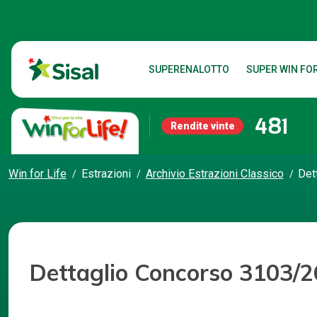
SUPERENALOTTO
SUPER WIN FOR
481
Rendite vinte
Win for Life
Estrazioni
Archivio Estrazioni Classico
Det
Dettaglio Concorso 3103/2