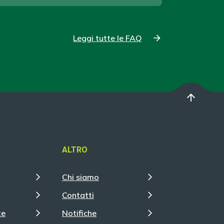
Leggi tutte le FAQ
arrow_upward
ALTRO
Chi siamo
Contatti
te
Notifiche