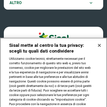
Notifiche
ALTRO
Dove si gioca
Win for Life
Accessibilità
Quanto si vince
Play Your Date
Cookies
Come riscuotere
Sisal mette al centro la tua privacy:
Privacy
scegli tu quali dati condividere
Utilizziamo cookie tecnici, strettamente necessari per il
corretto funzionamento di questo sito web e, previo tuo
IL GIOCO È VIETATO AI MINORI E PUÒ CAUSARE
consenso, cookie per migliorare le prestazioni del sito web
DIPENDENZA PATOLOGICA
e la tua esperienza di navigazione e per visualizzare avvisi
pertinenti in base alle tue preferenze e alle tue abitudini di
navigazione. Questi cookie possono essere di prima parte
(cioè gestiti direttamente da noi) o di terze parti (cioè gestiti
© Copyright Sisal Italia S.p.A. - P.I. 02433760135
da terze parti di fiducia). Puoi scegliere se accettare tutti i
Mappa
cookie oppure puoi selezionare le tue preferenze per ogni
Privacy
Cookies
del
categoria di cookie cliccando su "Impostazioni cookie".
sito
Puoi procedere con la navigazione in assenza di cookie