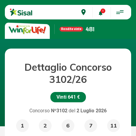
place
481
Rendite vinte
Dettaglio Concorso
3102/26
Vinti
641 €
Concorso
Nº3102
del
2 Luglio 2026
1
2
6
7
11