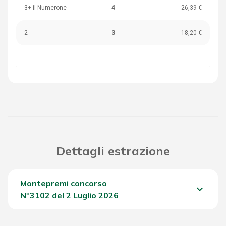
3+ il Numerone
4
26,39 €
2
3
18,20 €
Dettagli estrazione
Montepremi concorso
keyboard_arrow_down
Nº3102 del 2 Luglio 2026
Del Concorso
1.154,40 €