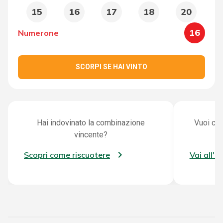
15
16
17
18
20
16
Numerone
SCORPI SE HAI VINTO
Hai indovinato la combinazione
Vuoi con
vincente?
Scopri come riscuotere
Vai all'a