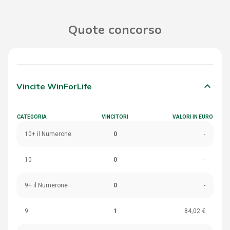
Quote concorso
keyboard_arrow_down
Vincite WinForLife
CATEGORIA
VINCITORI
VALORI IN EURO
10+ il Numerone
0
-
10
0
-
9+ il Numerone
0
-
9
1
84,02 €