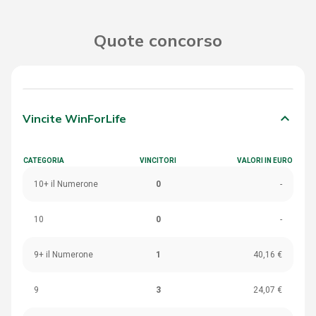
Quote concorso
keyboard_arrow_down
Vincite WinForLife
CATEGORIA
VINCITORI
VALORI IN EURO
10+ il Numerone
0
-
10
0
-
9+ il Numerone
1
40,16 €
9
3
24,07 €