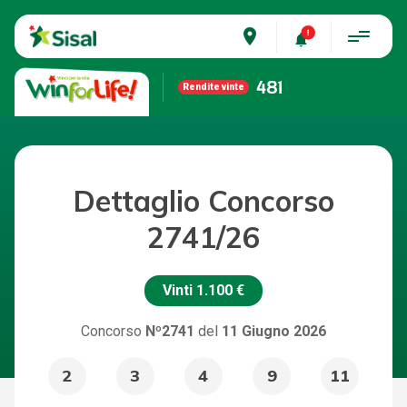
place
481
Rendite vinte
Dettaglio Concorso
2741/26
Vinti
1.100 €
Concorso
Nº2741
del
11 Giugno 2026
2
3
4
9
11