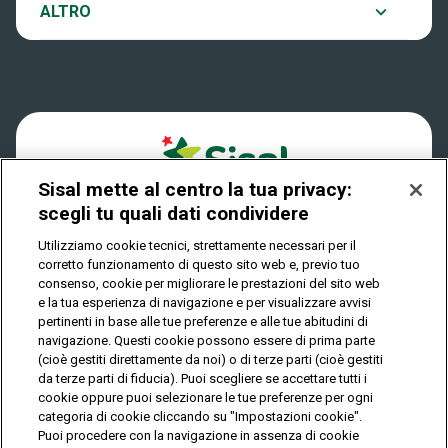
Notifiche
ALTRO
Dove si gioca
Win for Life
Accessibilità
Quanto si vince
Play Your Date
Cookies
Come riscuotere
Sisal mette al centro la tua privacy:
Privacy
scegli tu quali dati condividere
Utilizziamo cookie tecnici, strettamente necessari per il
corretto funzionamento di questo sito web e, previo tuo
IL GIOCO È VIETATO AI MINORI E PUÒ CAUSARE
consenso, cookie per migliorare le prestazioni del sito web
DIPENDENZA PATOLOGICA
e la tua esperienza di navigazione e per visualizzare avvisi
pertinenti in base alle tue preferenze e alle tue abitudini di
navigazione. Questi cookie possono essere di prima parte
(cioè gestiti direttamente da noi) o di terze parti (cioè gestiti
© Copyright Sisal Italia S.p.A. - P.I. 02433760135
da terze parti di fiducia). Puoi scegliere se accettare tutti i
Mappa
cookie oppure puoi selezionare le tue preferenze per ogni
Privacy
Cookies
del
categoria di cookie cliccando su "Impostazioni cookie".
sito
Puoi procedere con la navigazione in assenza di cookie