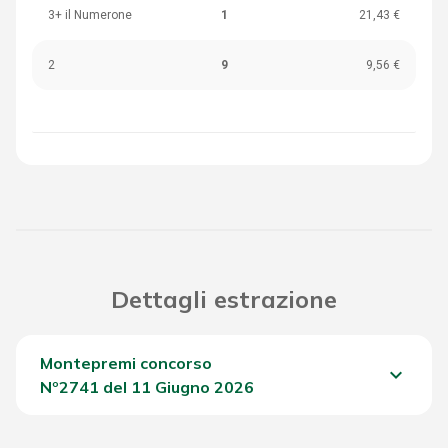
3+ il Numerone
1
21,43 €
2
9
9,56 €
Dettagli estrazione
Montepremi concorso
keyboard_arrow_down
Nº2741 del 11 Giugno 2026
Del Concorso
1.933,75 €