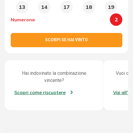
13
14
17
18
19
2
Numerone
SCORPI SE HAI VINTO
Hai indovinato la combinazione
Vuoi con
vincente?
Scopri come riscuotere
Vai all'a