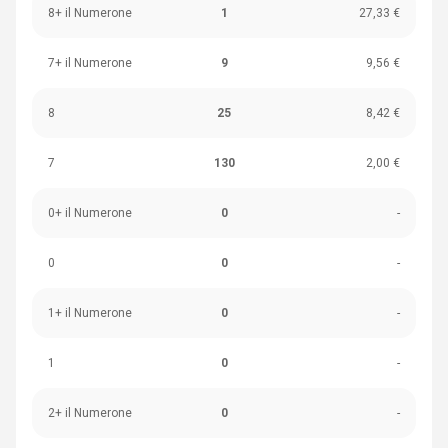
8+ il Numerone
1
27,33 €
7+ il Numerone
9
9,56 €
8
25
8,42 €
7
130
2,00 €
0+ il Numerone
0
-
0
0
-
1+ il Numerone
0
-
1
0
-
2+ il Numerone
0
-