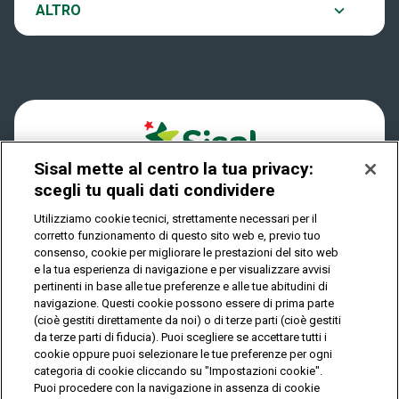
Notifiche
ALTRO
Dove si gioca
Win for Life
Accessibilità
Quanto si vince
Play Your Date
Cookies
Come riscuotere
Sisal mette al centro la tua privacy:
Privacy
scegli tu quali dati condividere
Utilizziamo cookie tecnici, strettamente necessari per il
corretto funzionamento di questo sito web e, previo tuo
IL GIOCO È VIETATO AI MINORI E PUÒ CAUSARE
consenso, cookie per migliorare le prestazioni del sito web
DIPENDENZA PATOLOGICA
e la tua esperienza di navigazione e per visualizzare avvisi
pertinenti in base alle tue preferenze e alle tue abitudini di
navigazione. Questi cookie possono essere di prima parte
(cioè gestiti direttamente da noi) o di terze parti (cioè gestiti
© Copyright Sisal Italia S.p.A. - P.I. 02433760135
da terze parti di fiducia). Puoi scegliere se accettare tutti i
Mappa
cookie oppure puoi selezionare le tue preferenze per ogni
Privacy
Cookies
del
categoria di cookie cliccando su "Impostazioni cookie".
sito
Puoi procedere con la navigazione in assenza di cookie