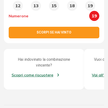
12
13
15
18
19
19
Numerone
SCORPI SE HAI VINTO
Hai indovinato la combinazione
Vuoi con
vincente?
Scopri come riscuotere
Vai all'a