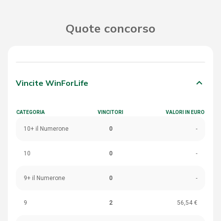
Quote concorso
keyboard_arrow_down
Vincite WinForLife
CATEGORIA
VINCITORI
VALORI IN EURO
10+ il Numerone
0
-
10
0
-
9+ il Numerone
0
-
9
2
56,54 €