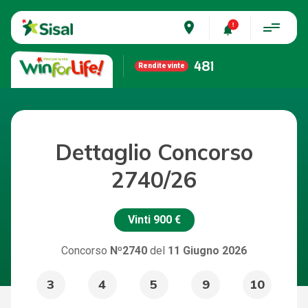
place
481
Rendite vinte
Dettaglio Concorso
2740/26
Vinti
900 €
Concorso
Nº2740
del
11 Giugno 2026
3
4
5
9
10