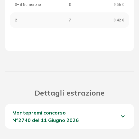
3+ il Numerone
3
9,56 €
2
7
8,42 €
Dettagli estrazione
Montepremi concorso
keyboard_arrow_down
Nº2740 del 11 Giugno 2026
Del Concorso
1.590,55 €