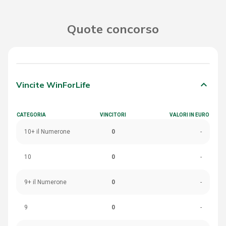
Quote concorso
keyboard_arrow_down
Vincite WinForLife
CATEGORIA
VINCITORI
VALORI IN EURO
10+ il Numerone
0
-
10
0
-
9+ il Numerone
0
-
9
0
-