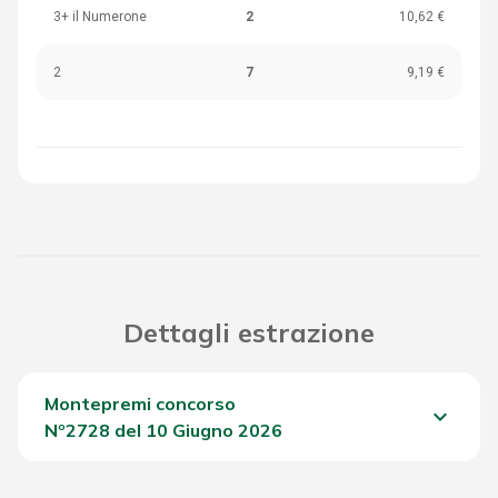
3+ il Numerone
2
10,62 €
2
7
9,19 €
Dettagli estrazione
Montepremi concorso
keyboard_arrow_down
Nº2728 del 10 Giugno 2026
Del Concorso
1.039,35 €