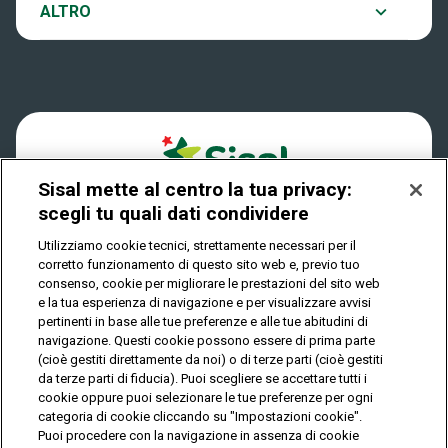
Notifiche
ALTRO
Dove si gioca
Win for Life
Accessibilità
Quanto si vince
Play Your Date
Cookies
Come riscuotere
Sisal mette al centro la tua privacy:
Privacy
scegli tu quali dati condividere
Utilizziamo cookie tecnici, strettamente necessari per il
corretto funzionamento di questo sito web e, previo tuo
IL GIOCO È VIETATO AI MINORI E PUÒ CAUSARE
consenso, cookie per migliorare le prestazioni del sito web
DIPENDENZA PATOLOGICA
e la tua esperienza di navigazione e per visualizzare avvisi
pertinenti in base alle tue preferenze e alle tue abitudini di
navigazione. Questi cookie possono essere di prima parte
(cioè gestiti direttamente da noi) o di terze parti (cioè gestiti
© Copyright Sisal Italia S.p.A. - P.I. 02433760135
da terze parti di fiducia). Puoi scegliere se accettare tutti i
Mappa
cookie oppure puoi selezionare le tue preferenze per ogni
Privacy
Cookies
del
categoria di cookie cliccando su "Impostazioni cookie".
sito
Puoi procedere con la navigazione in assenza di cookie