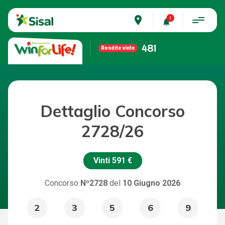
place
481
Rendite vinte
Dettaglio Concorso
2728/26
Vinti
591 €
Concorso
Nº2728
del
10 Giugno 2026
2
3
5
6
9