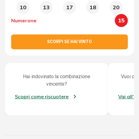
10
13
17
18
20
15
Numerone
SCORPI SE HAI VINTO
Hai indovinato la combinazione
Vuoi con
vincente?
Scopri come riscuotere
Vai all'a