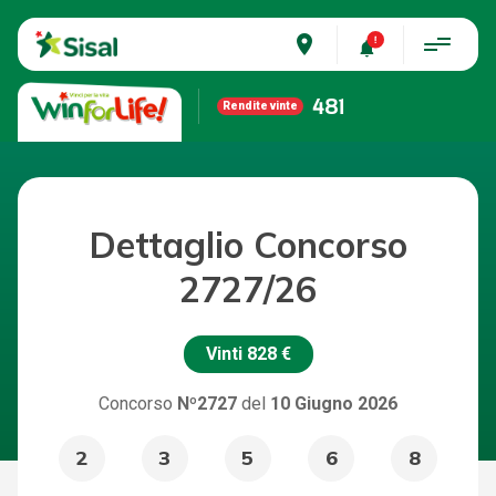
place
481
Rendite vinte
Dettaglio Concorso
2727/26
Vinti
828 €
Concorso
Nº2727
del
10 Giugno 2026
2
3
5
6
8