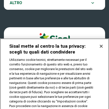
Notifiche
ALTRO
Dove si gioca
Win for Life
Accessibilità
Quanto si vince
Play Your Date
Cookies
Come riscuotere
Sisal mette al centro la tua privacy:
Privacy
scegli tu quali dati condividere
Utilizziamo cookie tecnici, strettamente necessari per il
corretto funzionamento di questo sito web e, previo tuo
IL GIOCO È VIETATO AI MINORI E PUÒ CAUSARE
consenso, cookie per migliorare le prestazioni del sito web
DIPENDENZA PATOLOGICA
e la tua esperienza di navigazione e per visualizzare avvisi
pertinenti in base alle tue preferenze e alle tue abitudini di
navigazione. Questi cookie possono essere di prima parte
(cioè gestiti direttamente da noi) o di terze parti (cioè gestiti
© Copyright Sisal Italia S.p.A. - P.I. 02433760135
da terze parti di fiducia). Puoi scegliere se accettare tutti i
Mappa
cookie oppure puoi selezionare le tue preferenze per ogni
Privacy
Cookies
del
categoria di cookie cliccando su "Impostazioni cookie".
sito
Puoi procedere con la navigazione in assenza di cookie