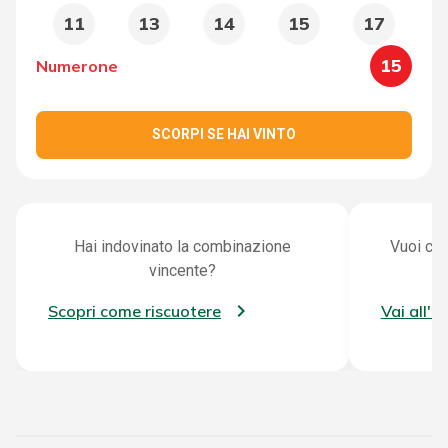
11
13
14
15
17
15
Numerone
SCORPI SE HAI VINTO
Hai indovinato la combinazione
Vuoi con
vincente?
Scopri come riscuotere
Vai all'a