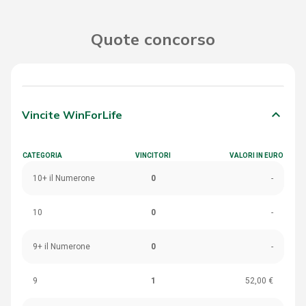
Quote concorso
keyboard_arrow_down
Vincite WinForLife
CATEGORIA
VINCITORI
VALORI IN EURO
10+ il Numerone
0
-
10
0
-
9+ il Numerone
0
-
9
1
52,00 €