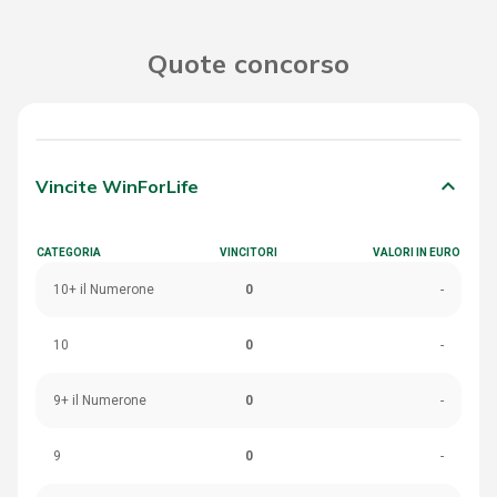
Quote concorso
keyboard_arrow_down
Vincite WinForLife
CATEGORIA
VINCITORI
VALORI IN EURO
10+ il Numerone
0
-
10
0
-
9+ il Numerone
0
-
9
0
-