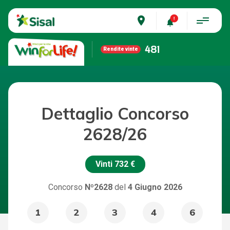
place
481
Rendite vinte
Dettaglio Concorso
2628/26
Vinti
732 €
Concorso
Nº2628
del
4 Giugno 2026
1
2
3
4
6