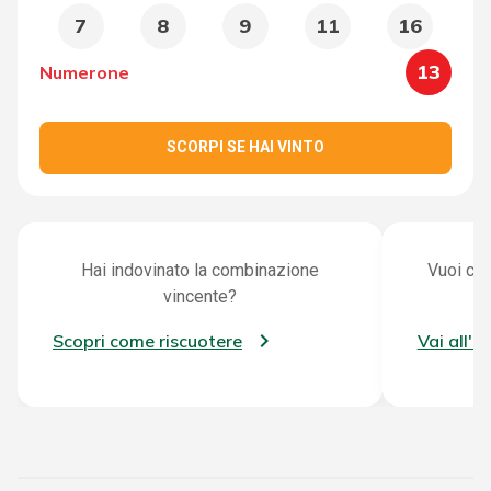
7
8
9
11
16
13
Numerone
SCORPI SE HAI VINTO
Hai indovinato la combinazione
Vuoi con
vincente?
Scopri come riscuotere
Vai all'a