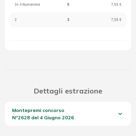
3+ il Numerone
5
7,55 €
2
3
7,55 €
Dettagli estrazione
Montepremi concorso
keyboard_arrow_down
Nº2628 del 4 Giugno 2026
Del Concorso
1.302,60 €