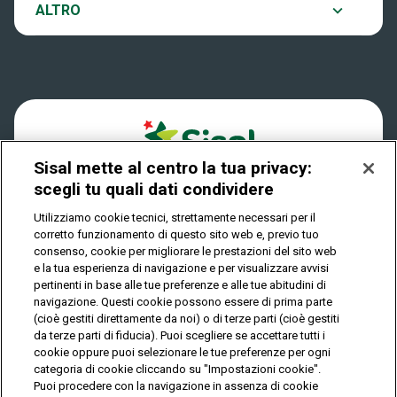
Notifiche
ALTRO
Dove si gioca
Win for Life
Accessibilità
Quanto si vince
Play Your Date
Cookies
Come riscuotere
Sisal mette al centro la tua privacy:
Privacy
scegli tu quali dati condividere
Utilizziamo cookie tecnici, strettamente necessari per il
corretto funzionamento di questo sito web e, previo tuo
IL GIOCO È VIETATO AI MINORI E PUÒ CAUSARE
consenso, cookie per migliorare le prestazioni del sito web
DIPENDENZA PATOLOGICA
e la tua esperienza di navigazione e per visualizzare avvisi
pertinenti in base alle tue preferenze e alle tue abitudini di
navigazione. Questi cookie possono essere di prima parte
(cioè gestiti direttamente da noi) o di terze parti (cioè gestiti
© Copyright Sisal Italia S.p.A. - P.I. 02433760135
da terze parti di fiducia). Puoi scegliere se accettare tutti i
Mappa
cookie oppure puoi selezionare le tue preferenze per ogni
Privacy
Cookies
del
categoria di cookie cliccando su "Impostazioni cookie".
sito
Puoi procedere con la navigazione in assenza di cookie