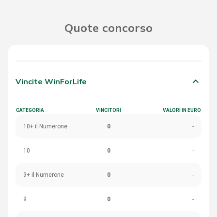
Quote concorso
keyboard_arrow_down
Vincite WinForLife
CATEGORIA
VINCITORI
VALORI IN EURO
10+ il Numerone
0
-
10
0
-
9+ il Numerone
0
-
9
0
-