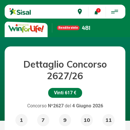
place
481
Rendite vinte
Dettaglio Concorso
2627/26
Vinti
617 €
Concorso
Nº2627
del
4 Giugno 2026
1
7
9
10
11