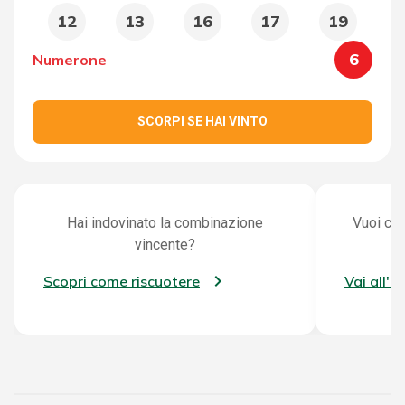
12
13
16
17
19
6
Numerone
SCORPI SE HAI VINTO
Hai indovinato la combinazione
Vuoi con
vincente?
Scopri come riscuotere
Vai all'a