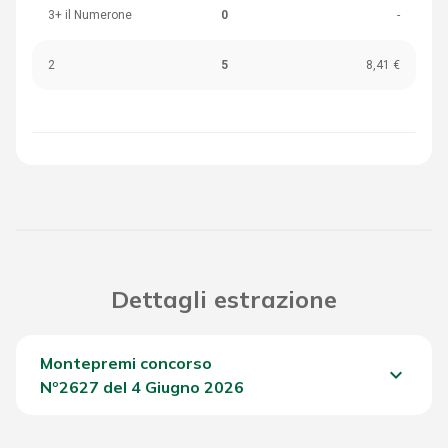
3+ il Numerone
0
-
2
5
8,41 €
Dettagli estrazione
Montepremi concorso
keyboard_arrow_down
Nº2627 del 4 Giugno 2026
Del Concorso
1.069,90 €