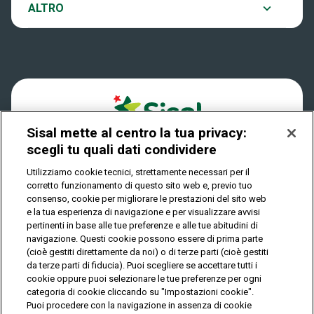
Notifiche
ALTRO
Dove si gioca
Win for Life
Accessibilità
Quanto si vince
Play Your Date
Cookies
Come riscuotere
Sisal mette al centro la tua privacy:
Privacy
scegli tu quali dati condividere
Utilizziamo cookie tecnici, strettamente necessari per il
corretto funzionamento di questo sito web e, previo tuo
IL GIOCO È VIETATO AI MINORI E PUÒ CAUSARE
consenso, cookie per migliorare le prestazioni del sito web
DIPENDENZA PATOLOGICA
e la tua esperienza di navigazione e per visualizzare avvisi
pertinenti in base alle tue preferenze e alle tue abitudini di
navigazione. Questi cookie possono essere di prima parte
(cioè gestiti direttamente da noi) o di terze parti (cioè gestiti
© Copyright Sisal Italia S.p.A. - P.I. 02433760135
da terze parti di fiducia). Puoi scegliere se accettare tutti i
Mappa
cookie oppure puoi selezionare le tue preferenze per ogni
Privacy
Cookies
del
categoria di cookie cliccando su "Impostazioni cookie".
sito
Puoi procedere con la navigazione in assenza di cookie