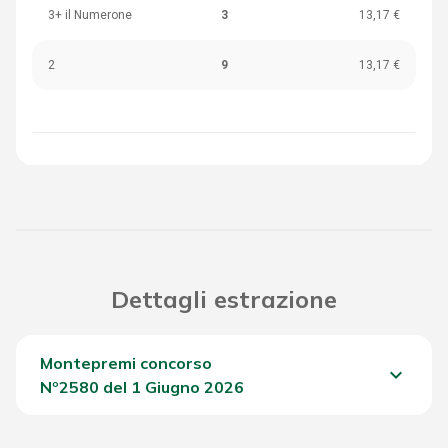
3+ il Numerone
3
13,17 €
2
9
13,17 €
Dettagli estrazione
Montepremi concorso
keyboard_arrow_down
Nº2580 del 1 Giugno 2026
Del Concorso
2.156,05 €