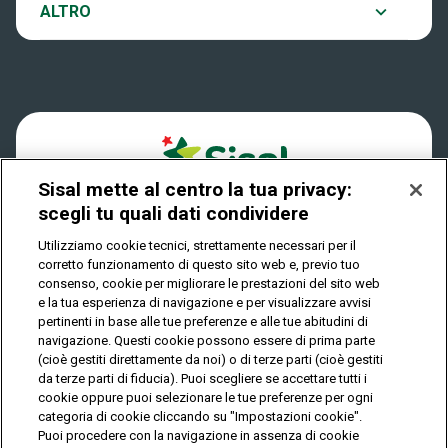
Notifiche
ALTRO
Dove si gioca
Win for Life
Accessibilità
Quanto si vince
Play Your Date
Cookies
Come riscuotere
Sisal mette al centro la tua privacy:
Privacy
scegli tu quali dati condividere
Utilizziamo cookie tecnici, strettamente necessari per il
corretto funzionamento di questo sito web e, previo tuo
IL GIOCO È VIETATO AI MINORI E PUÒ CAUSARE
consenso, cookie per migliorare le prestazioni del sito web
DIPENDENZA PATOLOGICA
e la tua esperienza di navigazione e per visualizzare avvisi
pertinenti in base alle tue preferenze e alle tue abitudini di
navigazione. Questi cookie possono essere di prima parte
(cioè gestiti direttamente da noi) o di terze parti (cioè gestiti
© Copyright Sisal Italia S.p.A. - P.I. 02433760135
da terze parti di fiducia). Puoi scegliere se accettare tutti i
Mappa
cookie oppure puoi selezionare le tue preferenze per ogni
Privacy
Cookies
del
categoria di cookie cliccando su "Impostazioni cookie".
sito
Puoi procedere con la navigazione in assenza di cookie