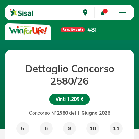
place
481
Rendite vinte
Dettaglio Concorso
2580/26
Vinti
1.209 €
Concorso
Nº2580
del
1 Giugno 2026
5
6
9
10
11