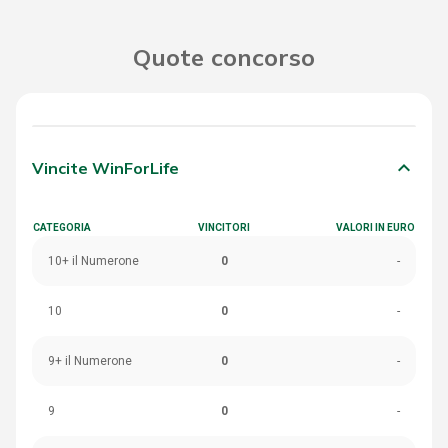
Quote concorso
keyboard_arrow_down
Vincite WinForLife
CATEGORIA
VINCITORI
VALORI IN EURO
10+ il Numerone
0
-
10
0
-
9+ il Numerone
0
-
9
0
-