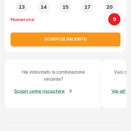
13
14
15
17
20
9
Numerone
SCORPI SE HAI VINTO
Hai indovinato la combinazione
Vuoi con
vincente?
Scopri come riscuotere
Vai all'a