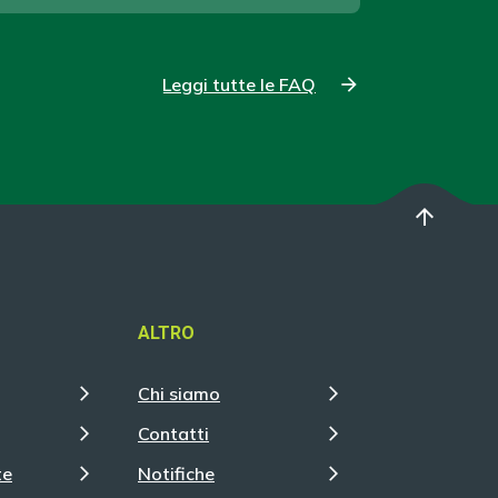
Leggi tutte le FAQ
arrow_upward
ALTRO
Chi siamo
Contatti
te
Notifiche