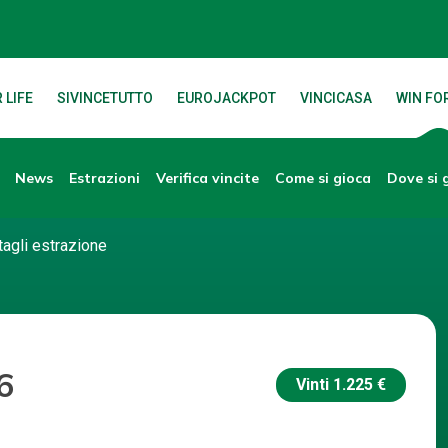
 LIFE
SIVINCETUTTO
EUROJACKPOT
VINCICASA
WIN FOR
News
Verifica vincite
Dove si 
Estrazioni
Come si gioca
tagli estrazione
6
Vinti
1.225 €