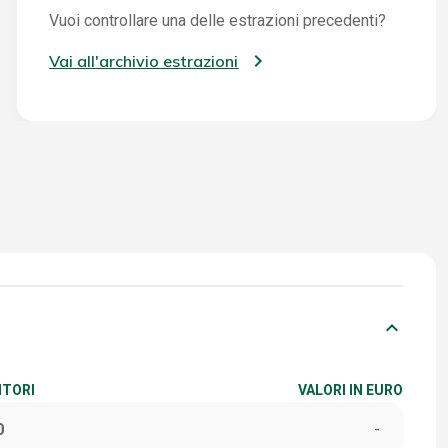
Vuoi controllare una delle estrazioni precedenti?
Vai all'archivio estrazioni
keyboard_arrow_down
ITORI
VALORI IN EURO
0
-