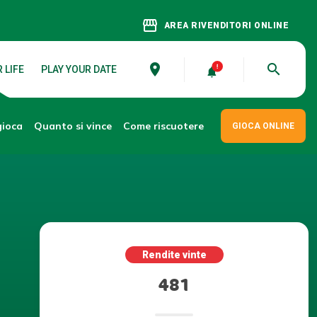
storefront
AREA RIVENDITORI ONLINE
place
search
 LIFE
PLAY YOUR DATE
gioca
Come riscuotere
Quanto si vince
GIOCA ONLINE
Rendite vinte
481