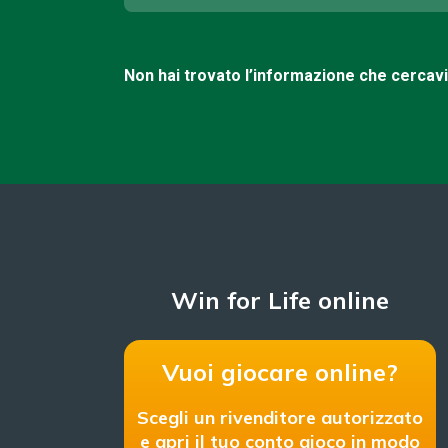
Non hai trovato l’informazione che cercav
Win for Life online
Vuoi giocare online?
Scegli un rivenditore autorizzato
e apri il tuo conto gioco in modo