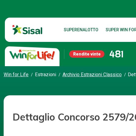
SUPERENALOTTO
SUPER WIN FOR
481
Rendite vinte
Win for Life
Estrazioni
Archivio Estrazioni Classico
Det
Dettaglio Concorso 2579/2