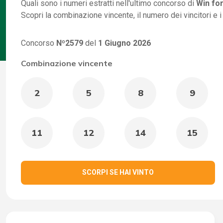
Quali sono i numeri estratti nell'ultimo concorso di
Win for
Scopri la combinazione vincente, il numero dei vincitori e 
Concorso
Nº2579
del
1 Giugno 2026
Combinazione vincente
2
5
8
9
11
12
14
15
SCORPI SE HAI VINTO