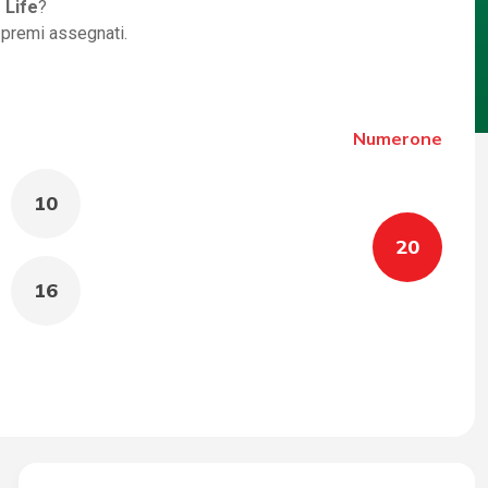
 Life
?
i premi assegnati.
Numerone
10
20
16