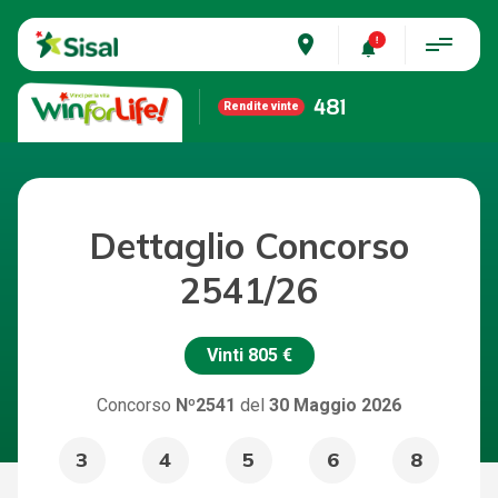
place
481
Rendite vinte
Dettaglio Concorso
2541/26
Vinti
805 €
Concorso
Nº2541
del
30 Maggio 2026
3
4
5
6
8