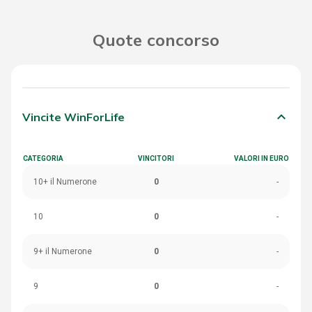
Quote concorso
keyboard_arrow_down
Vincite WinForLife
CATEGORIA
VINCITORI
VALORI IN EURO
10+ il Numerone
0
-
10
0
-
9+ il Numerone
0
-
9
0
-