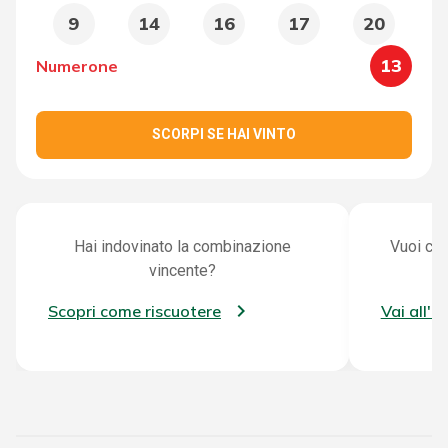
9
14
16
17
20
13
Numerone
SCORPI SE HAI VINTO
Hai indovinato la combinazione
Vuoi con
vincente?
Scopri come riscuotere
Vai all'a