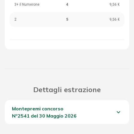
3+ il Numerone
4
9,56 €
2
5
9,56 €
Dettagli estrazione
Montepremi concorso
keyboard_arrow_down
Nº2541 del 30 Maggio 2026
Del Concorso
1.441,05 €