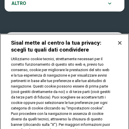
Notifiche
ALTRO
Dove si gioca
Win for Life
Accessibilità
Quanto si vince
Play Your Date
Cookies
Sisal mette al centro la tua privacy:
scegli tu quali dati condividere
Come riscuotere
Utilizziamo cookie tecnici, strettamente necessari per il
Privacy
corretto funzionamento di questo sito web e, previo tuo
consenso, cookie per migliorare le prestazioni del sito web
e la tua esperienza di navigazione e per visualizzare avvisi
pertinenti in base alle tue preferenze e alle tue abitudini di
IL GIOCO È VIETATO AI MINORI E PUÒ CAUSARE
DIPENDENZA PATOLOGICA
navigazione. Questi cookie possono essere di prima parte
(cioè gestiti direttamente da noi) o di terze parti (cioè gestiti
da terze parti di fiducia). Puoi scegliere se accettare tutti i
cookie oppure puoi selezionare le tue preferenze per ogni
© Copyright Sisal Italia S.p.A. - P.I. 02433760135
categoria di cookie cliccando su "Impostazioni cookie".
Mappa
Puoi procedere con la navigazione in assenza di cookie
Privacy
Cookies
del
diversi da quelli tecnici, attraverso la chiusura di questo
sito
banner (cliccando sulla “X”). Per maggiori informazioni puoi