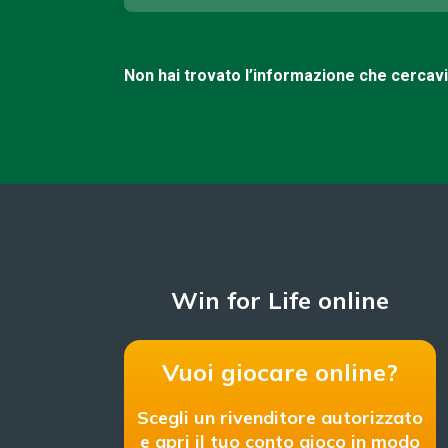
Non hai trovato l’informazione che cercav
Win for Life online
Vuoi giocare online?
Scegli un rivenditore autorizzato
e apri il tuo conto gioco in modo