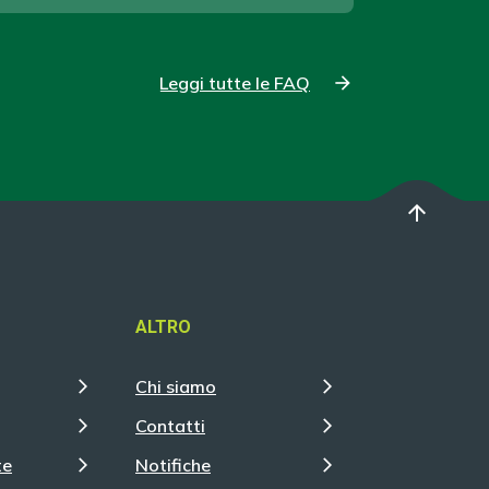
Leggi tutte le FAQ
arrow_upward
ALTRO
Chi siamo
Contatti
te
Notifiche