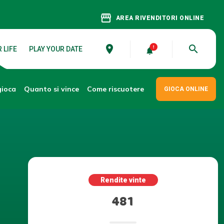
storefront
AREA RIVENDITORI ONLINE
place
search
 LIFE
PLAY YOUR DATE
gioca
Come riscuotere
Quanto si vince
GIOCA ONLINE
Rendite vinte
481