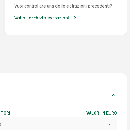
Vuoi controllare una delle estrazioni precedenti?
Vai all'archivio estrazioni
keyboard_arrow_down
ITORI
VALORI IN EURO
0
-