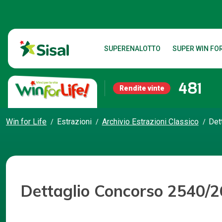
SUPERENALOTTO
SUPER WIN FOR
481
Rendite vinte
Win for Life
Estrazioni
Archivio Estrazioni Classico
Det
Dettaglio Concorso 2540/2