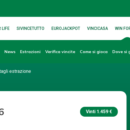
 LIFE
SIVINCETUTTO
EUROJACKPOT
VINCICASA
WIN FOR
News
Verifica vincite
Dove si 
Estrazioni
Come si gioca
tagli estrazione
6
Vinti
1.459 €