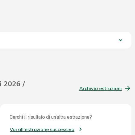
keyboard_arrow_down
2.585,05 €
i 2026 /
Archivio estrazioni
Cerchi il risultato di un'altra estrazione?
Vai all'estrazione successiva