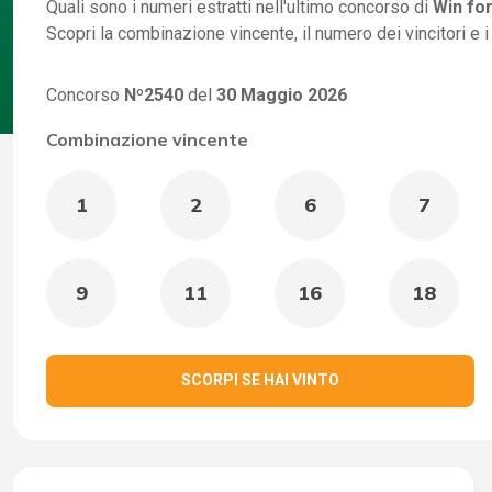
Quali sono i numeri estratti nell'ultimo concorso di
Win for
Scopri la combinazione vincente, il numero dei vincitori e 
Concorso
Nº2540
del
30 Maggio 2026
Combinazione vincente
1
2
6
7
9
11
16
18
SCORPI SE HAI VINTO