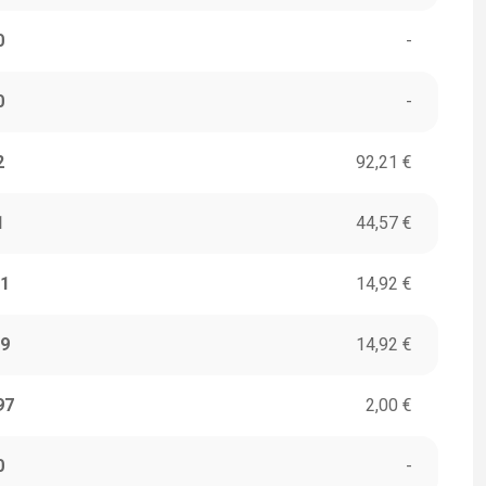
0
-
0
-
2
92,21 €
1
44,57 €
1
14,92 €
9
14,92 €
97
2,00 €
0
-