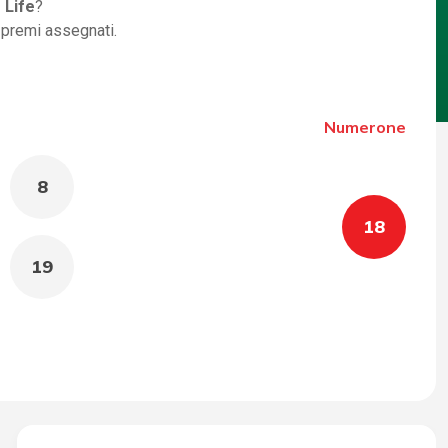
 Life
?
i premi assegnati.
Numerone
8
18
19