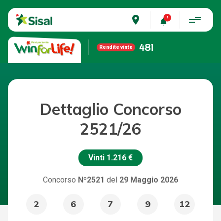
place
481
Rendite vinte
Dettaglio Concorso
2521/26
Vinti
1.216 €
Concorso
Nº2521
del
29 Maggio 2026
2
6
7
9
12