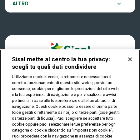
Notifiche
ALTRO
Dove si gioca
Win for Life
Accessibilità
Quanto si vince
Play Your Date
Cookies
Come riscuotere
Sisal mette al centro la tua privacy:
Privacy
scegli tu quali dati condividere
Utilizziamo cookie tecnici, strettamente necessari per il
corretto funzionamento di questo sito web e, previo tuo
IL GIOCO È VIETATO AI MINORI E PUÒ CAUSARE
consenso, cookie per migliorare le prestazioni del sito web
DIPENDENZA PATOLOGICA
e la tua esperienza di navigazione e per visualizzare avvisi
pertinenti in base alle tue preferenze e alle tue abitudini di
navigazione. Questi cookie possono essere di prima parte
(cioè gestiti direttamente da noi) o di terze parti (cioè gestiti
© Copyright Sisal Italia S.p.A. - P.I. 02433760135
da terze parti di fiducia). Puoi scegliere se accettare tutti i
Mappa
cookie oppure puoi selezionare le tue preferenze per ogni
Privacy
Cookies
del
categoria di cookie cliccando su "Impostazioni cookie".
sito
Puoi procedere con la navigazione in assenza di cookie