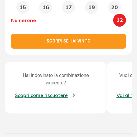
15
16
17
19
20
12
Numerone
SCORPI SE HAI VINTO
Hai indovinato la combinazione
Vuoi con
vincente?
Scopri come riscuotere
Vai all'a