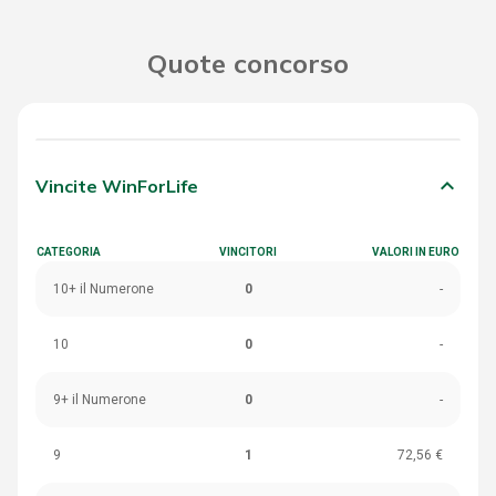
Quote concorso
keyboard_arrow_down
Vincite WinForLife
CATEGORIA
VINCITORI
VALORI IN EURO
10+ il Numerone
0
-
10
0
-
9+ il Numerone
0
-
9
1
72,56 €