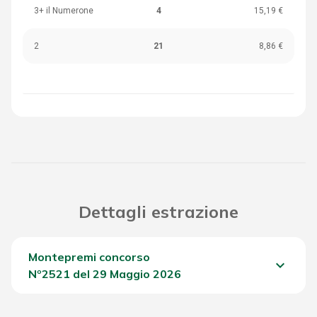
3+ il Numerone
4
15,19 €
2
21
8,86 €
Dettagli estrazione
Montepremi concorso
keyboard_arrow_down
Nº2521 del 29 Maggio 2026
Del Concorso
2.102,75 €