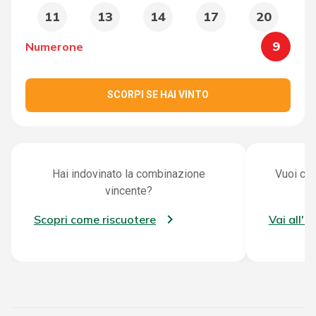
11
13
14
17
20
9
Numerone
SCORPI SE HAI VINTO
Hai indovinato la combinazione
Vuoi con
vincente?
Scopri come riscuotere
Vai all'a