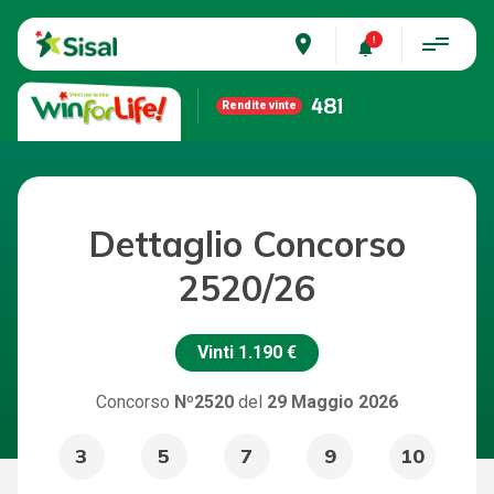
place
481
Rendite vinte
Dettaglio Concorso
2520/26
Vinti
1.190 €
Concorso
Nº2520
del
29 Maggio 2026
3
5
7
9
10