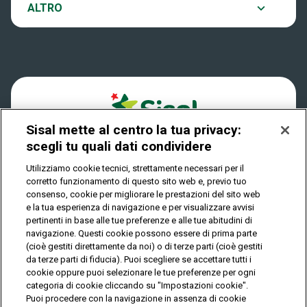
Notifiche
ALTRO
Dove si gioca
Win for Life
Accessibilità
Quanto si vince
Play Your Date
Cookies
Come riscuotere
Sisal mette al centro la tua privacy:
Privacy
scegli tu quali dati condividere
Utilizziamo cookie tecnici, strettamente necessari per il
corretto funzionamento di questo sito web e, previo tuo
IL GIOCO È VIETATO AI MINORI E PUÒ CAUSARE
consenso, cookie per migliorare le prestazioni del sito web
DIPENDENZA PATOLOGICA
e la tua esperienza di navigazione e per visualizzare avvisi
pertinenti in base alle tue preferenze e alle tue abitudini di
navigazione. Questi cookie possono essere di prima parte
(cioè gestiti direttamente da noi) o di terze parti (cioè gestiti
© Copyright Sisal Italia S.p.A. - P.I. 02433760135
da terze parti di fiducia). Puoi scegliere se accettare tutti i
Mappa
cookie oppure puoi selezionare le tue preferenze per ogni
Privacy
Cookies
del
categoria di cookie cliccando su "Impostazioni cookie".
sito
Puoi procedere con la navigazione in assenza di cookie