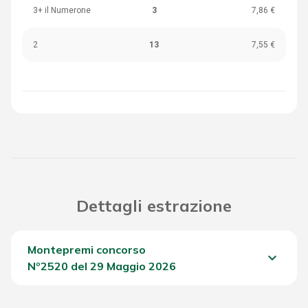
3+ il Numerone
3
7,86 €
2
13
7,55 €
Dettagli estrazione
Montepremi concorso
keyboard_arrow_down
Nº2520 del 29 Maggio 2026
Del Concorso
2.042,95 €