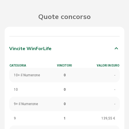
Quote concorso
keyboard_arrow_down
Vincite WinForLife
CATEGORIA
VINCITORI
VALORI IN EURO
10+ il Numerone
0
-
10
0
-
9+ il Numerone
0
-
9
1
139,55 €