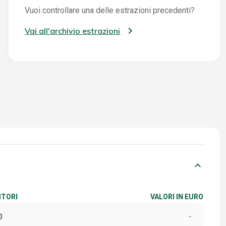
Vuoi controllare una delle estrazioni precedenti?
Vai all'archivio estrazioni
keyboard_arrow_down
ITORI
VALORI IN EURO
0
-