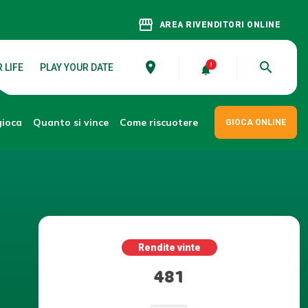
storefront
AREA RIVENDITORI ONLINE
place
search
 LIFE
PLAY YOUR DATE
gioca
Come riscuotere
Quanto si vince
GIOCA ONLINE
Rendite vinte
481