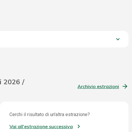
keyboard_arrow_down
1.734,20 €
i 2026 /
Archivio estrazioni
Cerchi il risultato di un'altra estrazione?
Vai all'estrazione successiva