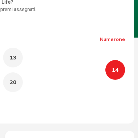
 Life
?
i premi assegnati.
Numerone
13
14
20