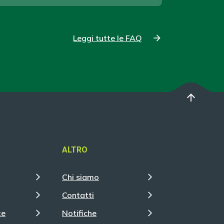
Leggi tutte le FAQ
arrow_upward
ALTRO
Chi siamo
Contatti
te
Notifiche