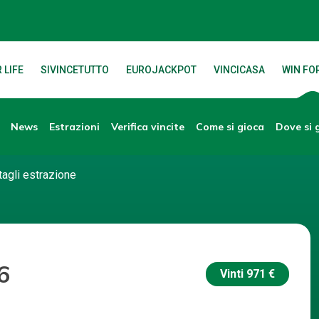
 LIFE
SIVINCETUTTO
EUROJACKPOT
VINCICASA
WIN FOR
News
Verifica vincite
Dove si 
Estrazioni
Come si gioca
tagli estrazione
6
Vinti
971 €