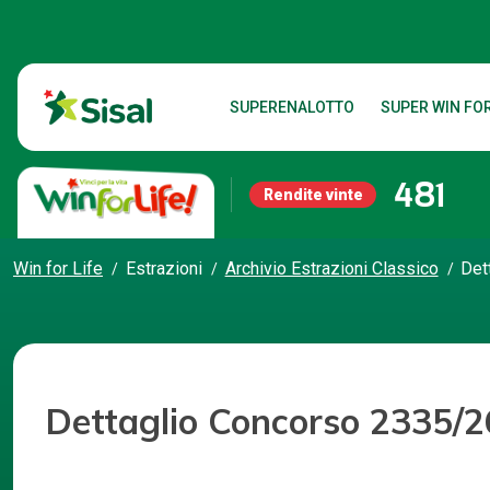
SUPERENALOTTO
SUPER WIN FOR
481
Rendite vinte
Win for Life
Estrazioni
Archivio Estrazioni Classico
Det
Dettaglio Concorso 2335/2