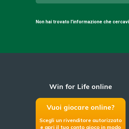
Non hai trovato l’informazione che cercav
Win for Life online
Vuoi giocare online?
Scegli un rivenditore autorizzato
e apri il tuo conto gioco in modo