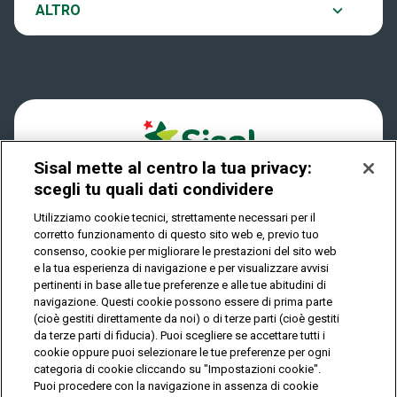
Notifiche
ALTRO
Dove si gioca
Win for Life
Accessibilità
Quanto si vince
Play Your Date
Cookies
Come riscuotere
Sisal mette al centro la tua privacy:
Privacy
scegli tu quali dati condividere
Utilizziamo cookie tecnici, strettamente necessari per il
corretto funzionamento di questo sito web e, previo tuo
IL GIOCO È VIETATO AI MINORI E PUÒ CAUSARE
consenso, cookie per migliorare le prestazioni del sito web
DIPENDENZA PATOLOGICA
e la tua esperienza di navigazione e per visualizzare avvisi
pertinenti in base alle tue preferenze e alle tue abitudini di
navigazione. Questi cookie possono essere di prima parte
(cioè gestiti direttamente da noi) o di terze parti (cioè gestiti
© Copyright Sisal Italia S.p.A. - P.I. 02433760135
da terze parti di fiducia). Puoi scegliere se accettare tutti i
Mappa
cookie oppure puoi selezionare le tue preferenze per ogni
Privacy
Cookies
del
categoria di cookie cliccando su "Impostazioni cookie".
sito
Puoi procedere con la navigazione in assenza di cookie