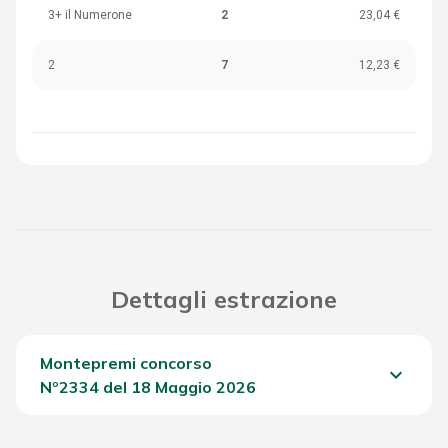
3+ il Numerone
2
23,04 €
2
7
12,23 €
Dettagli estrazione
Montepremi concorso
keyboard_arrow_down
Nº2334 del 18 Maggio 2026
Del Concorso
1.824,55 €