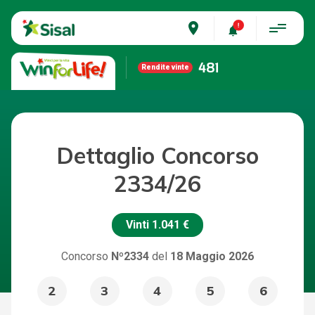
place
481
Rendite vinte
Dettaglio Concorso
2334/26
Vinti
1.041 €
Concorso
Nº2334
del
18 Maggio 2026
2
3
4
5
6