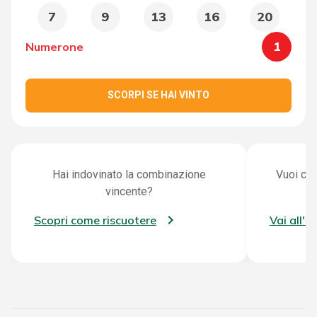
7
9
13
16
20
1
Numerone
SCORPI SE HAI VINTO
Hai indovinato la combinazione
Vuoi con
vincente?
Scopri come riscuotere
Vai all'a