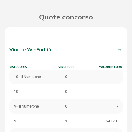
Quote concorso
keyboard_arrow_down
Vincite WinForLife
CATEGORIA
VINCITORI
VALORI IN EURO
10+ il Numerone
0
-
10
0
-
9+ il Numerone
0
-
9
1
64,17 €