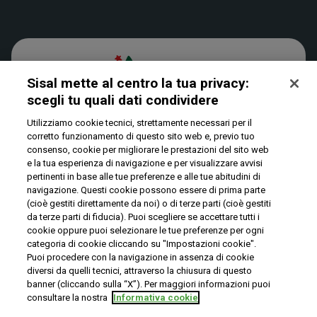
Accessibilità
News
Play Your Date
Cookies
Sisal mette al centro la tua privacy:
scegli tu quali dati condividere​
Privacy
Utilizziamo cookie tecnici, strettamente necessari per il
corretto funzionamento di questo sito web e, previo tuo
consenso, cookie per migliorare le prestazioni del sito web
IL GIOCO È VIETATO AI MINORI E PUÒ CAUSARE
e la tua esperienza di navigazione e per visualizzare avvisi
DIPENDENZA PATOLOGICA
pertinenti in base alle tue preferenze e alle tue abitudini di
navigazione. Questi cookie possono essere di prima parte
(cioè gestiti direttamente da noi) o di terze parti (cioè gestiti
© Copyright Sisal Italia S.p.A. - P.I. 02433760135
da terze parti di fiducia). Puoi scegliere se accettare tutti i
cookie oppure puoi selezionare le tue preferenze per ogni
Mappa
categoria di cookie cliccando su "Impostazioni cookie".
Privacy
Cookies
del
Puoi procedere con la navigazione in assenza di cookie
sito
diversi da quelli tecnici, attraverso la chiusura di questo
banner (cliccando sulla “X”). Per maggiori informazioni puoi
consultare la nostra
Informativa cookie