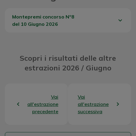
Montepremi concorso Nº8
keyboard_arrow_down
del 10 Giugno 2026
Del Concorso
85396,48 €
Scopri i risultati delle altre
estrazioni 2026 / Giugno
Vai
Vai
all'estrazione
all'estrazione
precedente
successiva