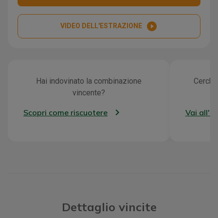
play_circle_filled
VIDEO DELL'ESTRAZIONE
Hai indovinato la combinazione
Cerchi 
vincente?
Scopri come riscuotere
Vai all'a
Dettaglio vincite