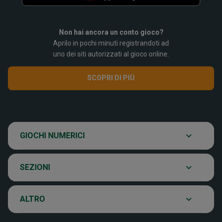
Non hai ancora un conto gioco?
Aprilo in pochi minuti registrandoti ad
SuperEnalotto
uno dei siti autorizzati al gioco online.
SCOPRI DI PIÙ
Super Win for Life
Scopri il gioco
SiVinceTutto
Chi siamo
GIOCHI NUMERICI
Ultima estrazione
Eurojackpot
Contatti
SEZIONI
Archivio estrazioni
VinciCasa
Notifiche
ALTRO
Verifica vincite
Win for Life