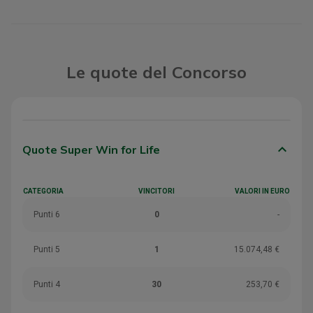
Le quote del Concorso
keyboard_arrow_down
Quote Super Win for Life
CATEGORIA
VINCITORI
VALORI IN EURO
Punti 6
0
-
Punti 5
1
15.074,48 €
Punti 4
30
253,70 €