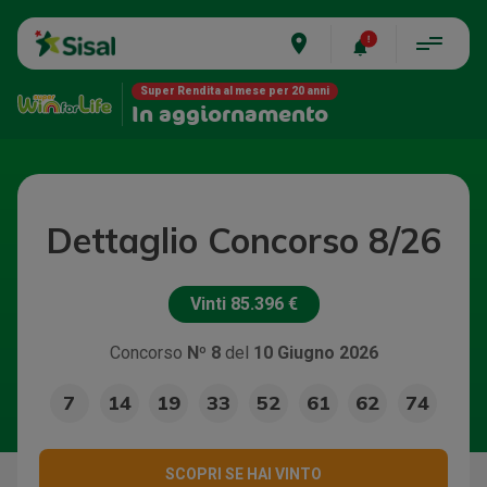
place
Super Rendita al mese per 20 anni
In aggiornamento
Dettaglio Concorso 8/26
Vinti
85.396 €
Concorso
Nº 8
del
10 Giugno 2026
7
14
19
33
52
61
62
74
SCOPRI SE HAI VINTO