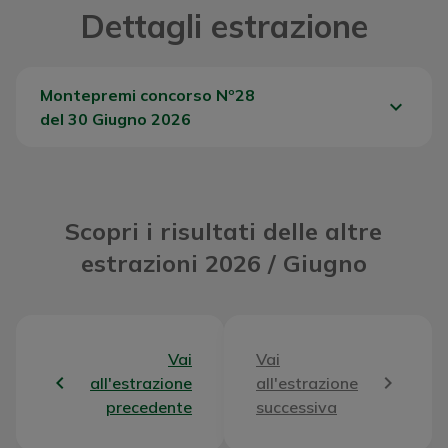
Dettagli estrazione
Montepremi concorso Nº28
keyboard_arrow_down
del 30 Giugno 2026
Del Concorso
89022,46 €
Scopri i risultati delle altre
estrazioni 2026 / Giugno
Vai
Vai
all'estrazione
all'estrazione
precedente
successiva