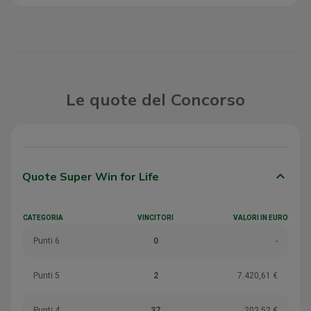
Le quote del Concorso
keyboard_arrow_down
Quote Super Win for Life
CATEGORIA
VINCITORI
VALORI IN EURO
Punti 6
0
-
Punti 5
2
7.420,61 €
Punti 4
37
202,52 €