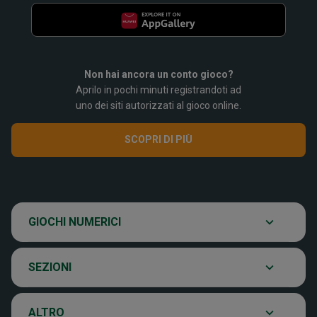
Non hai ancora un conto gioco?
Aprilo in pochi minuti registrandoti ad
SuperEnalotto
uno dei siti autorizzati al gioco online.
SCOPRI DI PIÙ
Super Win for Life
Scopri il gioco
SiVinceTutto
Chi siamo
GIOCHI NUMERICI
Ultima estrazione
Eurojackpot
Contatti
SEZIONI
Archivio estrazioni
VinciCasa
Notifiche
ALTRO