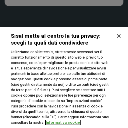
Verifica vincite
Win for Life
Accessibilità
News
Play Your Date
Cookies
Sisal mette al centro la tua privacy:
scegli tu quali dati condividere​
Utilizziamo cookie tecnici, strettamente necessari per il
Privacy
corretto funzionamento di questo sito web e, previo tuo
consenso, cookie per migliorare le prestazioni del sito web
e la tua esperienza di navigazione e per visualizzare avvisi
pertinenti in base alle tue preferenze e alle tue abitudini di
IL GIOCO È VIETATO AI MINORI E PUÒ CAUSARE
navigazione. Questi cookie possono essere di prima parte
DIPENDENZA PATOLOGICA
(cioè gestiti direttamente da noi) o di terze parti (cioè gestiti
da terze parti di fiducia). Puoi scegliere se accettare tutti i
cookie oppure puoi selezionare le tue preferenze per ogni
© Copyright Sisal Italia S.p.A. - P.I. 02433760135
categoria di cookie cliccando su "Impostazioni cookie".
Puoi procedere con la navigazione in assenza di cookie
Mappa
Privacy
Cookies
del
diversi da quelli tecnici, attraverso la chiusura di questo
sito
banner (cliccando sulla “X”). Per maggiori informazioni puoi
consultare la nostra
Informativa cookie