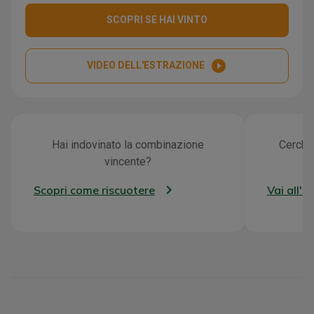
SCOPRI SE HAI VINTO
play_circle_filled
VIDEO DELL'ESTRAZIONE
Hai indovinato la combinazione
Cerchi 
vincente?
Scopri come riscuotere
Vai all'a