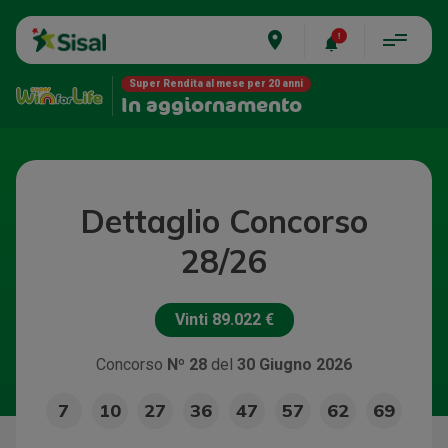
place
Super Rendita al mese per 20 anni
In aggiornamento
Dettaglio Concorso
28/26
Vinti
89.022 €
Concorso
Nº 28
del
30 Giugno 2026
7
10
27
36
47
57
62
69