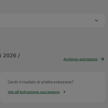
keyboard_arrow_down
106721,91 €
i 2026 /
Archivio estrazioni
Cerchi il risultato di un'altra estrazione?
Vai all'estrazione successiva