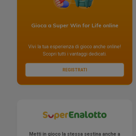
Gioca a Super Win for Life online
Vivi la tua esperienza di gioco anche online!
Scopri tutti i vantaggi dedicati.
REGISTRATI
Metti in gioco la stessa sestina anche a