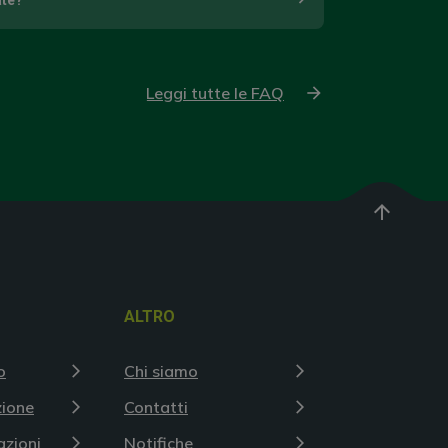
ate?
Leggi tutte le FAQ
arrow_upward
ALTRO
o
Chi siamo
zione
Contatti
azioni
Notifiche