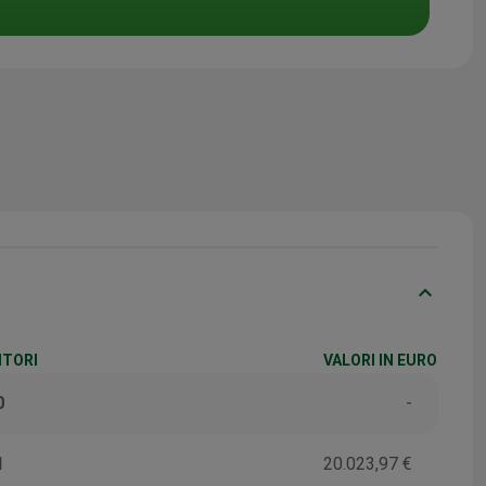
keyboard_arrow_down
ITORI
VALORI IN EURO
0
-
1
20.023,97 €