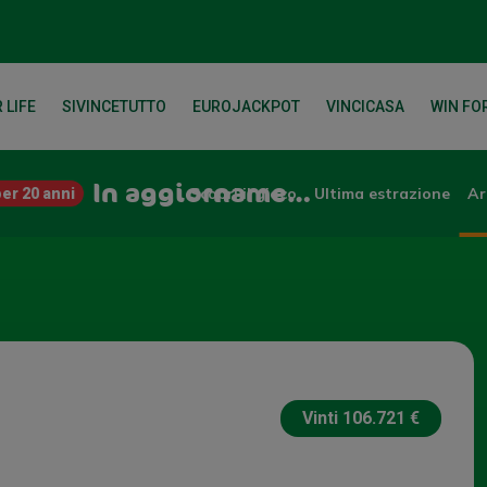
 LIFE
SIVINCETUTTO
EUROJACKPOT
VINCICASA
WIN FOR
In aggiornamento
Scopri il gioco
Ultima estrazione
Ar
er 20 anni
Vinti
106.721 €