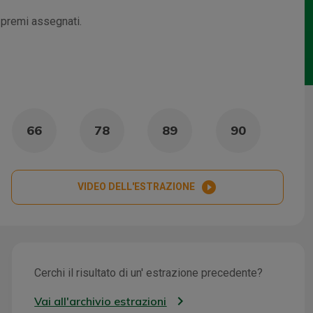
i premi assegnati.
66
78
89
90
play_circle_filled
VIDEO DELL'ESTRAZIONE
Cerchi il risultato di un' estrazione precedente?
Vai all'archivio estrazioni