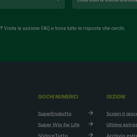
Cosa sono le Vincite Immedi
i?
Visita la sezione FAQ e trova tutte le risposte che cerchi.
GIOCHI NUMERICI
SEZIONI
SuperEnalotto
Scopri il gioc
Super Win for Life
Ultima estra
SiVinceTutto
Archivio estr