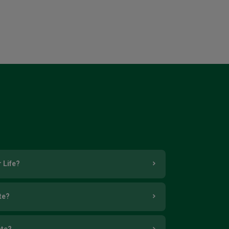
 Life?
te?