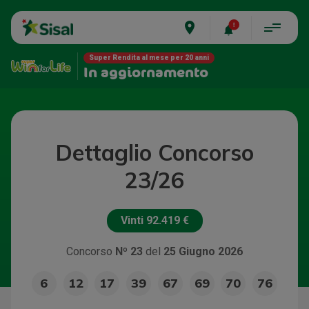
place
Super Rendita al mese per 20 anni
In aggiornamento
Dettaglio Concorso
23/26
Vinti
92.419 €
Concorso
Nº 23
del
25 Giugno 2026
6
12
17
39
67
69
70
76