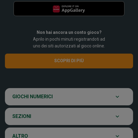
Non hai ancora un conto gioco?
Aprilo in pochi minuti registrandoti ad
SuperEnalotto
uno dei siti autorizzati al gioco online.
SCOPRI DI PIÙ
Super Win for Life
Scopri il gioco
SiVinceTutto
Chi siamo
GIOCHI NUMERICI
Ultima estrazione
Eurojackpot
Contatti
SEZIONI
Archivio estrazioni
VinciCasa
Notifiche
ALTRO