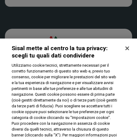
Verifica vincite
Win for Life
Accessibilità
News
Play Your Date
Cookies
Sisal mette al centro la tua privacy:
scegli tu quali dati condividere​
Privacy
Utilizziamo cookie tecnici, strettamente necessari per il
corretto funzionamento di questo sito web e, previo tuo
consenso, cookie per migliorare le prestazioni del sito web
IL GIOCO È VIETATO AI MINORI E PUÒ CAUSARE
e la tua esperienza di navigazione e per visualizzare avvisi
DIPENDENZA PATOLOGICA
pertinenti in base alle tue preferenze e alle tue abitudini di
navigazione. Questi cookie possono essere di prima parte
(cioè gestiti direttamente da noi) o di terze parti (cioè gestiti
© Copyright Sisal Italia S.p.A. - P.I. 02433760135
da terze parti di fiducia). Puoi scegliere se accettare tutti i
cookie oppure puoi selezionare le tue preferenze per ogni
Mappa
categoria di cookie cliccando su "Impostazioni cookie".
Privacy
Cookies
del
Puoi procedere con la navigazione in assenza di cookie
sito
diversi da quelli tecnici, attraverso la chiusura di questo
banner (cliccando sulla “X”). Per maggiori informazioni puoi