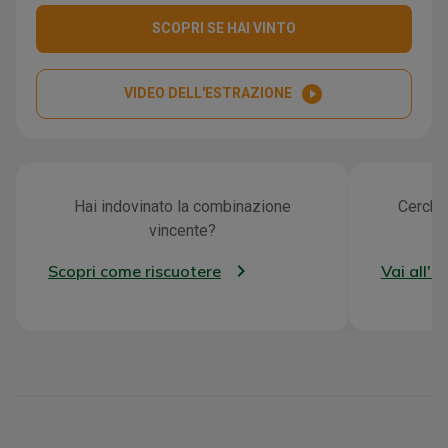
SCOPRI SE HAI VINTO
play_circle_filled
VIDEO DELL'ESTRAZIONE
Hai indovinato la combinazione
Cerchi 
vincente?
Scopri come riscuotere
Vai all'a