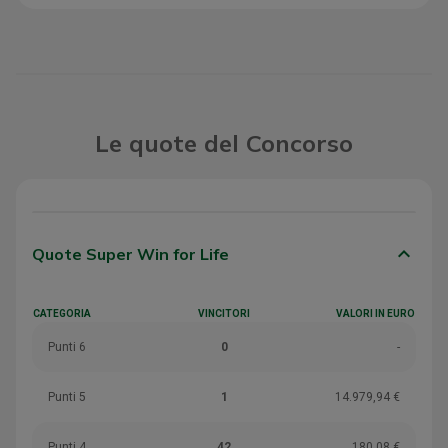
Le quote del Concorso
keyboard_arrow_down
Quote Super Win for Life
CATEGORIA
VINCITORI
VALORI IN EURO
Punti 6
0
-
Punti 5
1
14.979,94 €
Punti 4
42
180,08 €