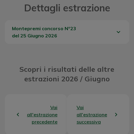
Dettagli estrazione
Montepremi concorso Nº23
keyboard_arrow_down
del 25 Giugno 2026
Del Concorso
92419,60 €
Scopri i risultati delle altre
estrazioni 2026 / Giugno
Vai
Vai
all'estrazione
all'estrazione
precedente
successiva