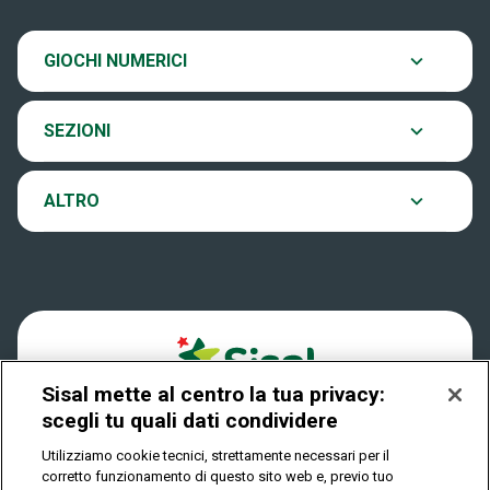
Estrazioni
SiVinceTutto
Chi siamo
GIOCHI NUMERICI
Verifica vincite
EuroJackpot
Contatti
SEZIONI
Come si gioca
VinciCasa
Notifiche
ALTRO
Dove si gioca
Win for Life
Accessibilità
Quanto si vince
Play Your Date
Cookies
Come riscuotere
Sisal mette al centro la tua privacy:
Privacy
scegli tu quali dati condividere
Utilizziamo cookie tecnici, strettamente necessari per il
corretto funzionamento di questo sito web e, previo tuo