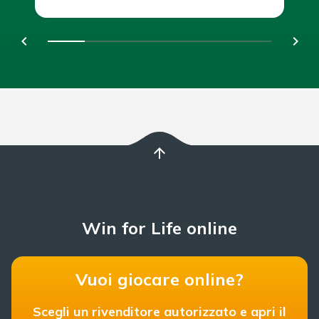
gioco, ha distribuito fino ad oggi 481 rendite.
Congratulazioni al vincitore! Scopri anche tu
chevron_left
navigate_next
tutti i vantaggi dell’esperienza di gioco online.
arrow_upward
Win for Life online
Vuoi giocare online?
Scegli un rivenditore autorizzato e apri il