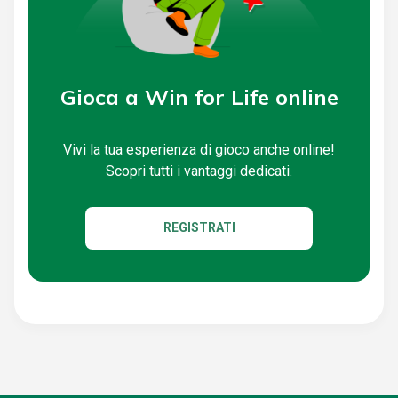
Gioca a Win for Life online
Vivi la tua esperienza di gioco anche online!
Scopri tutti i vantaggi dedicati.
REGISTRATI