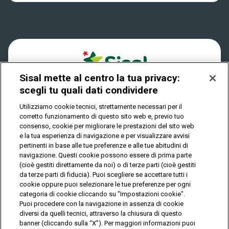
Dove si gioca
Win for Life
Accessibilità
Quanto si vince
Play Your Date
Cookies
Come riscuotere
Sisal mette al centro la tua privacy:
Privacy
scegli tu quali dati condividere
Utilizziamo cookie tecnici, strettamente necessari per il
corretto funzionamento di questo sito web e, previo tuo
IL GIOCO È VIETATO AI MINORI E PUÒ CAUSARE
consenso, cookie per migliorare le prestazioni del sito web
DIPENDENZA PATOLOGICA
e la tua esperienza di navigazione e per visualizzare avvisi
pertinenti in base alle tue preferenze e alle tue abitudini di
navigazione. Questi cookie possono essere di prima parte
(cioè gestiti direttamente da noi) o di terze parti (cioè gestiti
© Copyright Sisal Italia S.p.A. - P.I. 02433760135
da terze parti di fiducia). Puoi scegliere se accettare tutti i
Mappa
cookie oppure puoi selezionare le tue preferenze per ogni
Privacy
Cookies
del
categoria di cookie cliccando su "Impostazioni cookie".
sito
Puoi procedere con la navigazione in assenza di cookie
diversi da quelli tecnici, attraverso la chiusura di questo
banner (cliccando sulla “X”). Per maggiori informazioni puoi