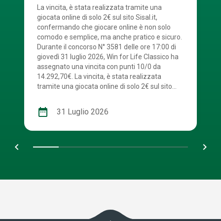
La vincita, è stata realizzata tramite una
giocata online di solo 2€ sul sito Sisal.it,
confermando che giocare online è non solo
comodo e semplice, ma anche pratico e sicuro.
Durante il concorso N° 3581 delle ore 17:00 di
giovedì 31 luglio 2026, Win for Life Classico ha
assegnato una vincita con punti 10/0 da
14.292,70€. La vincita, è stata realizzata
tramite una giocata online di solo 2€ sul sito
Sisal.it. La combinazione vincente è stata: 2 – 4
– 5 – 6 – 7 – 9 – 12 – 15 – 16 – 20. Numerone:
date_range
31 Luglio 2026
13. Win For Life, con tutte le sue modalità di
gioco, ha distribuito fino ad oggi 481 rendite.
Congratulazioni al vincitore! Scopri anche tu
chevron_left
navigate_next
tutti i vantaggi dell’esperienza di gioco online.