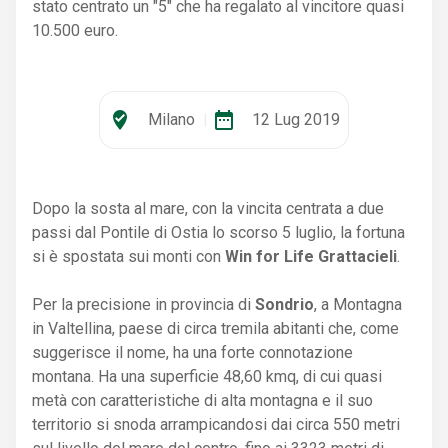
stato centrato un "5" che ha regalato al vincitore quasi
10.500 euro.
where_to_vote
date_range
Milano
|
12 Lug 2019
Dopo la sosta al mare, con la vincita centrata a due
passi dal Pontile di Ostia lo scorso 5 luglio, la fortuna
si è spostata sui monti con
Win for Life Grattacieli
.
Per la precisione in provincia di
Sondrio
, a Montagna
in Valtellina, paese di circa tremila abitanti che, come
suggerisce il nome, ha una forte connotazione
montana. Ha una superficie 48,60 kmq, di cui quasi
metà con caratteristiche di alta montagna e il suo
territorio si snoda arrampicandosi dai circa 550 metri