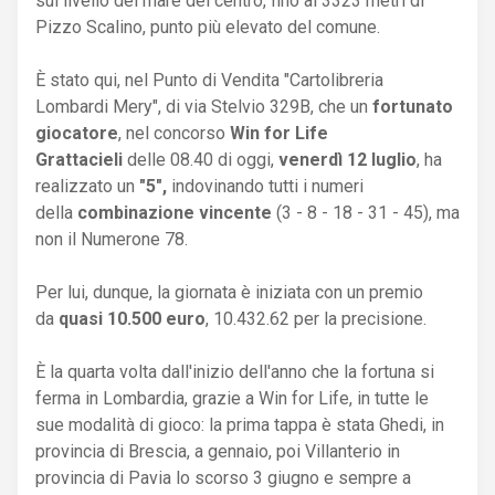
sul livello del mare del centro, fino ai 3323 metri di
Pizzo Scalino, punto più elevato del comune.
È stato qui, nel Punto di Vendita "Cartolibreria
Lombardi Mery", di via Stelvio 329B, che un
fortunato
giocatore
, nel concorso
Win for Life
Grattacieli
delle 08.40 di oggi,
venerdì 12 luglio
, ha
realizzato un
"5",
indovinando tutti i numeri
della
combinazione vincente
(3 - 8 - 18 - 31 - 45), ma
non il Numerone 78.
Per lui, dunque, la giornata è iniziata con un premio
da
quasi 10.500 euro
, 10.432.62 per la precisione.
È la quarta volta dall'inizio dell'anno che la fortuna si
ferma in Lombardia, grazie a Win for Life, in tutte le
sue modalità di gioco: la prima tappa è stata Ghedi, in
provincia di Brescia, a gennaio, poi Villanterio in
provincia di Pavia lo scorso 3 giugno e sempre a