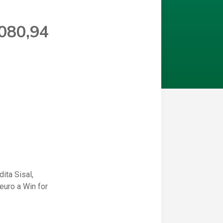
.080,94
ita Sisal,
euro a Win for