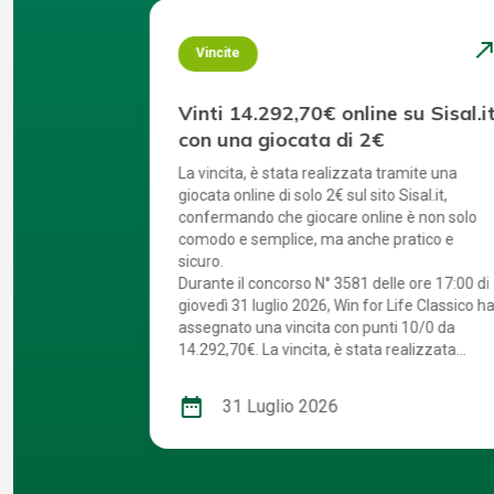
north_east
north_ea
Vincite
su Sisal.it
Vinti 14.292,70€ online su Sisal.i
con una giocata di 2€
mite
La vincita, è stata realizzata tramite una
to Sisal.it,
giocata online di solo 2€ sul sito Sisal.it,
 è non solo
confermando che giocare online è non solo
atico e
comodo e semplice, ma anche pratico e
sicuro.
ore 13:00 di
Durante il concorso N° 3581 delle ore 17:00 di
giovedì 31 luglio 2026, Win for Life Classico h
assegnato una
assegnato una vincita con punti 10/0 da
,55€.
14.292,70€. La vincita, è stata realizzata
mite
tramite una giocata online di solo 2€ sul sito
to Sisal.it.
Sisal.it. La combinazione vincente è stata: 2 –
date_range
31 Luglio 2026
a: 2 – 5 – 6 –
4 – 5 – 6 – 7 – 9 – 12 – 15 – 16 – 20.
Numerone: 13. Win For Life, con tutte le sue
alità di gioco,
modalità di gioco, ha distribuito fino ad oggi
ndite.
481 rendite. Congratulazioni al vincitore!