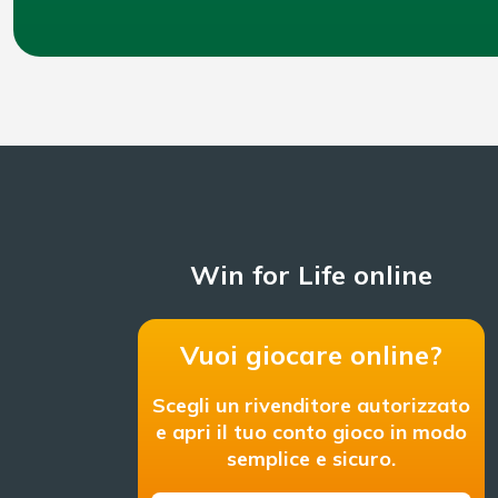
opri anche
Scopri anche tu tutti i vantaggi
a di gioco
dell’esperienza di gioco online.
Win for Life online
Vuoi giocare online?
Scegli un rivenditore autorizzato
e apri il tuo conto gioco in modo
semplice e sicuro.