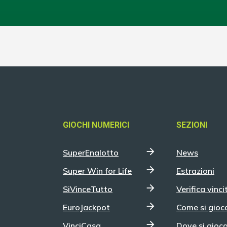
Scopri anche tu tutti i vantaggi
dell’esperienza di gioco online.
GIOCHI NUMERICI
SEZIONI
SuperEnalotto
News
Super Win for Life
Estrazioni
SiVinceTutto
Verifica vinci
EuroJackpot
Come si gioc
VinciCasa
Dove si gioc