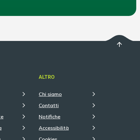
arrow_upward
ALTRO
Chi siamo
Contatti
te
Notifiche
a
Accessibilità
a
Cookies