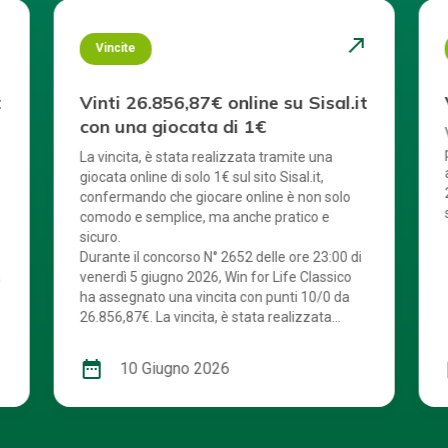
st
north_east
Vincite
t
Vinti 26.856,87€ online su Sisal.it
con una giocata di 1€
La vincita, è stata realizzata tramite una
giocata online di solo 1€ sul sito Sisal.it,
confermando che giocare online è non solo
comodo e semplice, ma anche pratico e
sicuro.
Durante il concorso N° 2652 delle ore 23:00 di
a
venerdì 5 giugno 2026, Win for Life Classico
ha assegnato una vincita con punti 10/0 da
26.856,87€. La vincita, è stata realizzata
tramite una giocata online di solo 1€ sul sito
Sisal.it. La combinazione vincente è stata: 3 –
date_range
d
10 Giugno 2026
4 – 5 – 6 – 8 – 9 – 13 – 14 – 16 – 19.
Numerone: 1. Win For Life, con tutte le sue
modalità di gioco, ha distribuito fino ad oggi
481 rendite. Congratulazioni al vincitore!