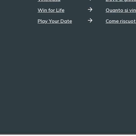
Win for Life
Quanto si vi
Play Your Date
Come riscuot