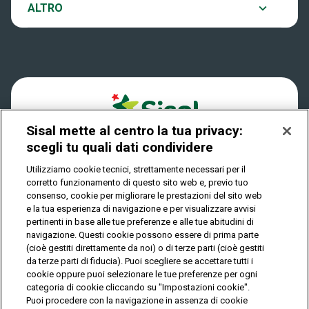
Notifiche
ALTRO
Dove si gioca
Win for Life
Accessibilità
Quanto si vince
Play Your Date
Cookies
Come riscuotere
Sisal mette al centro la tua privacy:
Privacy
scegli tu quali dati condividere
Utilizziamo cookie tecnici, strettamente necessari per il
corretto funzionamento di questo sito web e, previo tuo
IL GIOCO È VIETATO AI MINORI E PUÒ CAUSARE
consenso, cookie per migliorare le prestazioni del sito web
DIPENDENZA PATOLOGICA
e la tua esperienza di navigazione e per visualizzare avvisi
pertinenti in base alle tue preferenze e alle tue abitudini di
navigazione. Questi cookie possono essere di prima parte
(cioè gestiti direttamente da noi) o di terze parti (cioè gestiti
© Copyright Sisal Italia S.p.A. - P.I. 02433760135
da terze parti di fiducia). Puoi scegliere se accettare tutti i
Mappa
cookie oppure puoi selezionare le tue preferenze per ogni
Privacy
Cookies
del
categoria di cookie cliccando su "Impostazioni cookie".
sito
Puoi procedere con la navigazione in assenza di cookie