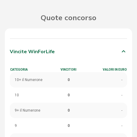
Quote concorso
keyboard_arrow_down
Vincite WinForLife
CATEGORIA
VINCITORI
VALORI IN EURO
10+ il Numerone
0
-
10
0
-
9+ il Numerone
0
-
9
0
-