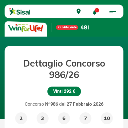
place
481
Rendite vinte
Dettaglio Concorso
986/26
Vinti
292 €
Concorso
Nº986
del
27 Febbraio 2026
2
3
6
7
10