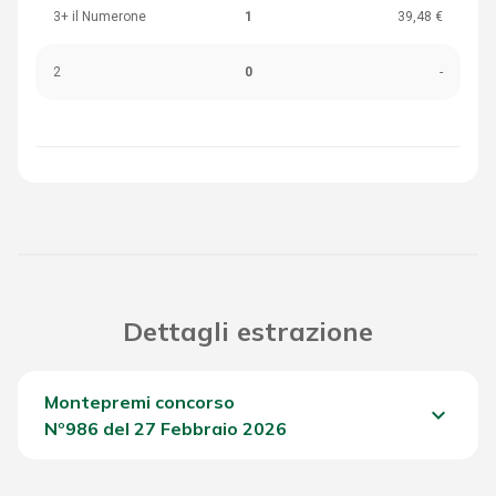
3+ il Numerone
1
39,48 €
2
0
-
Dettagli estrazione
Montepremi concorso
keyboard_arrow_down
Nº986 del 27 Febbraio 2026
Del Concorso
529,75 €