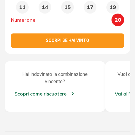
11
14
15
17
19
20
Numerone
SCORPI SE HAI VINTO
Hai indovinato la combinazione
Vuoi con
vincente?
Scopri come riscuotere
Vai all'a