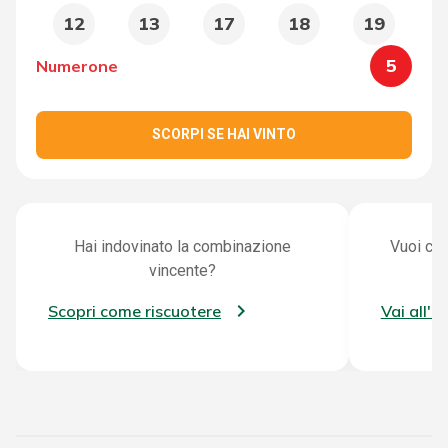
12
13
17
18
19
5
Numerone
SCORPI SE HAI VINTO
Hai indovinato la combinazione
Vuoi con
vincente?
Scopri come riscuotere
Vai all'a