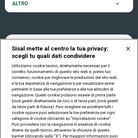
Notifiche
ALTRO
Dove si gioca
Win for Life
Accessibilità
Quanto si vince
Play Your Date
Cookies
Sisal mette al centro la tua privacy:
Come riscuotere
scegli tu quali dati condividere
Privacy
Utilizziamo cookie tecnici, strettamente necessari per il
corretto funzionamento di questo sito web e, previo tuo
consenso, cookie per migliorare le prestazioni del sito web
e la tua esperienza di navigazione e per visualizzare avvisi
IL GIOCO È VIETATO AI MINORI E PUÒ CAUSARE
pertinenti in base alle tue preferenze e alle tue abitudini di
DIPENDENZA PATOLOGICA
navigazione. Questi cookie possono essere di prima parte
(cioè gestiti direttamente da noi) o di terze parti (cioè gestiti
da terze parti di fiducia). Puoi scegliere se accettare tutti i
© Copyright Sisal Italia S.p.A. - P.I. 02433760135
cookie oppure puoi selezionare le tue preferenze per ogni
categoria di cookie cliccando su "Impostazioni cookie".
Mappa
Puoi procedere con la navigazione in assenza di cookie
Privacy
Cookies
del
diversi da quelli tecnici, attraverso la chiusura di questo
sito
banner (cliccando sulla “X”). Per maggiori informazioni puoi