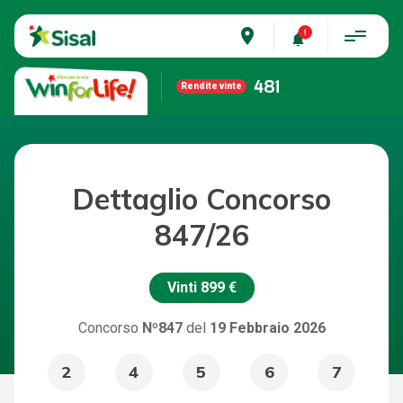
place
481
Rendite vinte
Dettaglio Concorso
847/26
Vinti
899 €
Concorso
Nº847
del
19 Febbraio 2026
2
4
5
6
7