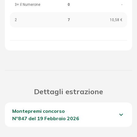
3+ il Numerone
0
-
2
7
10,58 €
Dettagli estrazione
Montepremi concorso
keyboard_arrow_down
Nº847 del 19 Febbraio 2026
Del Concorso
1.576,25 €