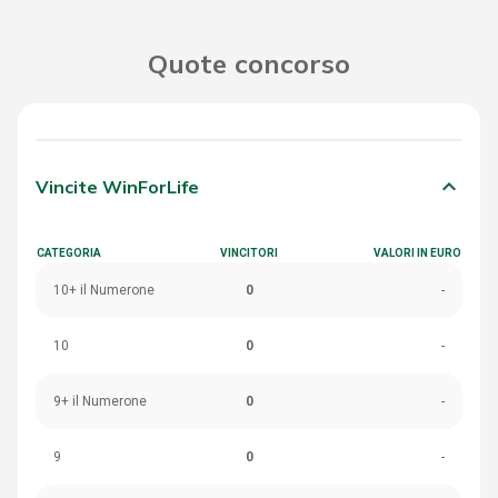
Quote concorso
keyboard_arrow_down
Vincite WinForLife
CATEGORIA
VINCITORI
VALORI IN EURO
10+ il Numerone
0
-
10
0
-
9+ il Numerone
0
-
9
0
-