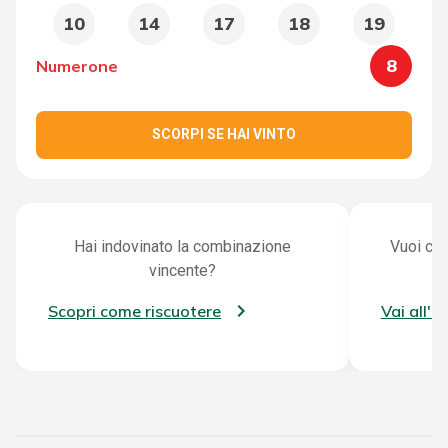
10
14
17
18
19
8
Numerone
SCORPI SE HAI VINTO
Hai indovinato la combinazione
Vuoi con
vincente?
Scopri come riscuotere
Vai all'a