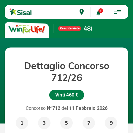
place
481
Rendite vinte
Dettaglio Concorso
712/26
Vinti
460 €
Concorso
Nº712
del
11 Febbraio 2026
1
3
5
7
9