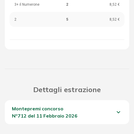
3+ il Numerone
2
8,52 €
2
5
8,52 €
Dettagli estrazione
Montepremi concorso
keyboard_arrow_down
Nº712 del 11 Febbraio 2026
Del Concorso
804,05 €