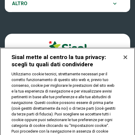
Notifiche
ALTRO
Dove si gioca
Win for Life
Accessibilità
Quanto si vince
Play Your Date
Cookies
Come riscuotere
Sisal mette al centro la tua privacy:
Privacy
scegli tu quali dati condividere
Utilizziamo cookie tecnici, strettamente necessari per il
corretto funzionamento di questo sito web e, previo tuo
IL GIOCO È VIETATO AI MINORI E PUÒ CAUSARE
consenso, cookie per migliorare le prestazioni del sito web
DIPENDENZA PATOLOGICA
e la tua esperienza di navigazione e per visualizzare avvisi
pertinenti in base alle tue preferenze e alle tue abitudini di
navigazione. Questi cookie possono essere di prima parte
(cioè gestiti direttamente da noi) o di terze parti (cioè gestiti
© Copyright Sisal Italia S.p.A. - P.I. 02433760135
da terze parti di fiducia). Puoi scegliere se accettare tutti i
Mappa
cookie oppure puoi selezionare le tue preferenze per ogni
Privacy
Cookies
del
categoria di cookie cliccando su "Impostazioni cookie".
sito
Puoi procedere con la navigazione in assenza di cookie