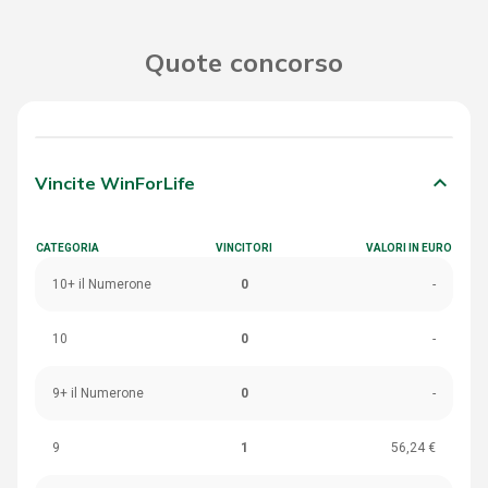
Quote concorso
keyboard_arrow_down
Vincite WinForLife
CATEGORIA
VINCITORI
VALORI IN EURO
10+ il Numerone
0
-
10
0
-
9+ il Numerone
0
-
9
1
56,24 €