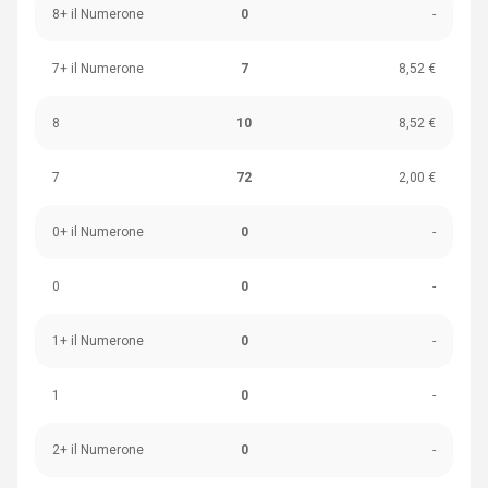
8+ il Numerone
0
-
7+ il Numerone
7
8,52 €
8
10
8,52 €
7
72
2,00 €
0+ il Numerone
0
-
0
0
-
1+ il Numerone
0
-
1
0
-
2+ il Numerone
0
-