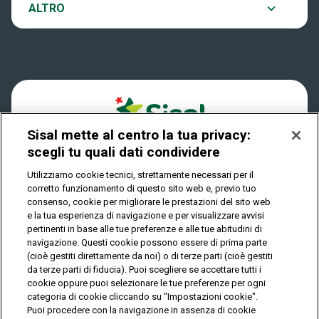
Notifiche
ALTRO
Dove si gioca
Win for Life
Accessibilità
Quanto si vince
Play Your Date
Cookies
Come riscuotere
Sisal mette al centro la tua privacy:
Privacy
scegli tu quali dati condividere
Utilizziamo cookie tecnici, strettamente necessari per il
corretto funzionamento di questo sito web e, previo tuo
IL GIOCO È VIETATO AI MINORI E PUÒ CAUSARE
consenso, cookie per migliorare le prestazioni del sito web
DIPENDENZA PATOLOGICA
e la tua esperienza di navigazione e per visualizzare avvisi
pertinenti in base alle tue preferenze e alle tue abitudini di
navigazione. Questi cookie possono essere di prima parte
(cioè gestiti direttamente da noi) o di terze parti (cioè gestiti
© Copyright Sisal Italia S.p.A. - P.I. 02433760135
da terze parti di fiducia). Puoi scegliere se accettare tutti i
Mappa
cookie oppure puoi selezionare le tue preferenze per ogni
Privacy
Cookies
del
categoria di cookie cliccando su "Impostazioni cookie".
sito
Puoi procedere con la navigazione in assenza di cookie