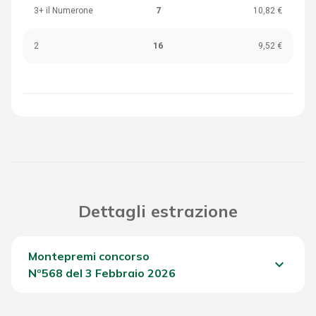
3+ il Numerone
7
10,82 €
2
16
9,52 €
Dettagli estrazione
Montepremi concorso
keyboard_arrow_down
Nº568 del 3 Febbraio 2026
Del Concorso
1.846,00 €