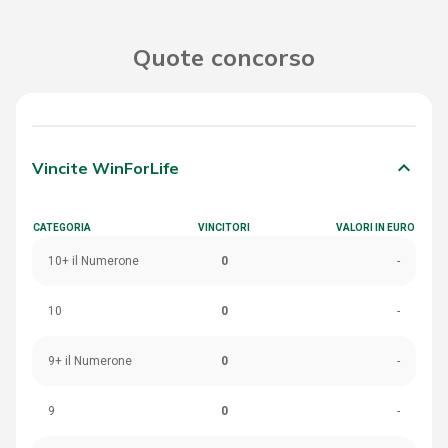
Quote concorso
keyboard_arrow_down
Vincite WinForLife
CATEGORIA
VINCITORI
VALORI IN EURO
10+ il Numerone
0
-
10
0
-
9+ il Numerone
0
-
9
0
-