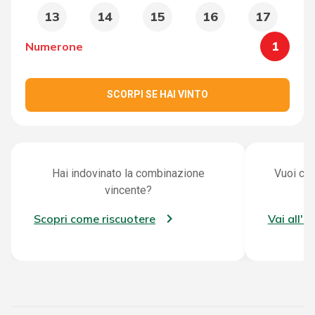
13
14
15
16
17
1
Numerone
SCORPI SE HAI VINTO
Hai indovinato la combinazione
Vuoi con
vincente?
Scopri come riscuotere
Vai all'a