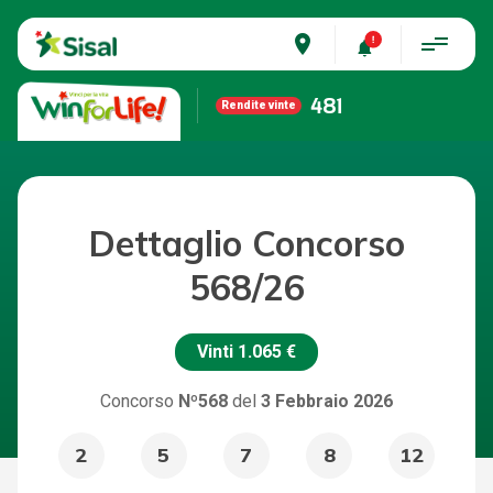
place
481
Rendite vinte
Dettaglio Concorso
568/26
Vinti
1.065 €
Concorso
Nº568
del
3 Febbraio 2026
2
5
7
8
12