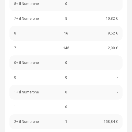
8+ il Numerone
0
-
7+ il Numerone
5
10,82 €
8
16
9,52 €
7
148
2,00 €
0+ il Numerone
0
-
0
0
-
1+ il Numerone
0
-
1
0
-
2+ il Numerone
1
158,84 €