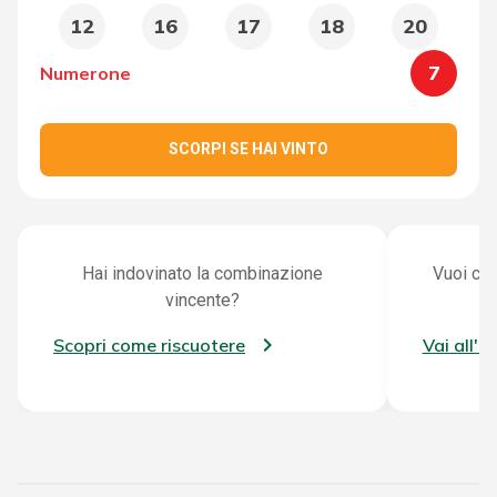
12
16
17
18
20
7
Numerone
SCORPI SE HAI VINTO
Hai indovinato la combinazione
Vuoi con
vincente?
Scopri come riscuotere
Vai all'a