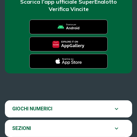
Scarica l’app ufficiale SuperEnalotto
Verifica Vincite
SuperEnalotto
News
Super Win for Life
Estrazioni
SiVinceTutto
Chi siamo
GIOCHI NUMERICI
Verifica vincite
EuroJackpot
Contatti
SEZIONI
Come si gioca