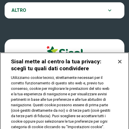
VinciCasa
Notifiche
ALTRO
Dove si gioca
Win for Life
Accessibilità
Quanto si vince
Play Your Date
Cookies
Come riscuotere
Sisal mette al centro la tua privacy:
Privacy
scegli tu quali dati condividere
Utilizziamo cookie tecnici, strettamente necessari per il
corretto funzionamento di questo sito web e, previo tuo
IL GIOCO È VIETATO AI MINORI E PUÒ CAUSARE
consenso, cookie per migliorare le prestazioni del sito web
DIPENDENZA PATOLOGICA
e la tua esperienza di navigazione e per visualizzare avvisi
pertinenti in base alle tue preferenze e alle tue abitudini di
navigazione. Questi cookie possono essere di prima parte
(cioè gestiti direttamente da noi) o di terze parti (cioè gestiti
© Copyright Sisal Italia S.p.A. - P.I. 02433760135
da terze parti di fiducia). Puoi scegliere se accettare tutti i
Mappa
cookie oppure puoi selezionare le tue preferenze per ogni
Privacy
Cookies
del
categoria di cookie cliccando su "Impostazioni cookie".