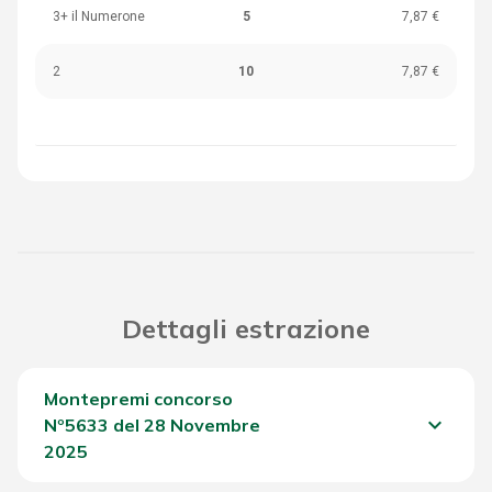
3+ il Numerone
5
7,87 €
2
10
7,87 €
Dettagli estrazione
Montepremi concorso
keyboard_arrow_down
Nº5633 del 28 Novembre
2025
Del Concorso
2.236,00 €