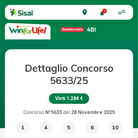
place
481
Rendite vinte
Dettaglio Concorso
5633/25
Vinti
1.284 €
Concorso
Nº5633
del
28 Novembre 2025
1
4
5
6
10