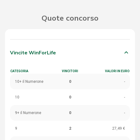
Quote concorso
keyboard_arrow_down
Vincite WinForLife
CATEGORIA
VINCITORI
VALORI IN EURO
10+ il Numerone
0
-
10
0
-
9+ il Numerone
0
-
9
2
27,49 €