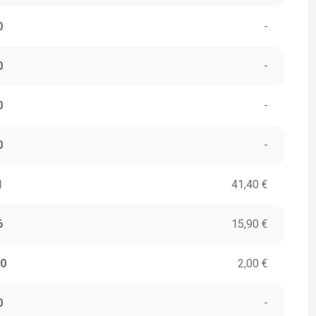
0
-
0
-
0
-
0
-
1
41,40 €
6
15,90 €
0
2,00 €
0
-