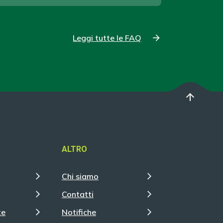
Leggi tutte le FAQ
arrow_upward
ALTRO
Chi siamo
Contatti
te
Notifiche