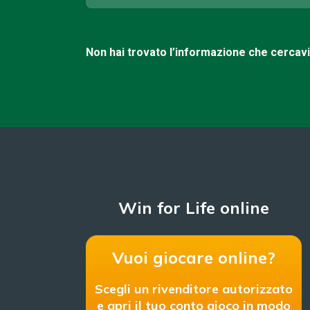
Non hai trovato l’informazione che cercav
Win for Life online
Vuoi giocare online?
Scegli un rivenditore autorizzato
e apri il tuo conto gioco in modo