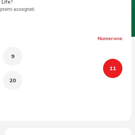
 Life
?
i premi assegnati.
Numerone
9
11
20