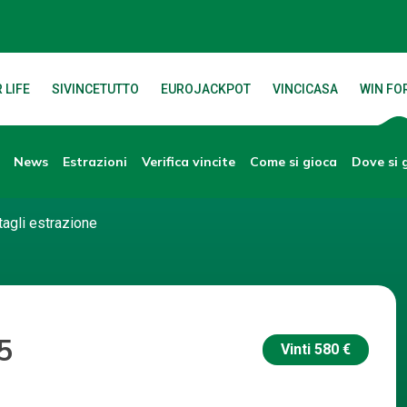
 LIFE
SIVINCETUTTO
EUROJACKPOT
VINCICASA
WIN FOR
News
Verifica vincite
Dove si 
Estrazioni
Come si gioca
tagli estrazione
5
Vinti
580 €