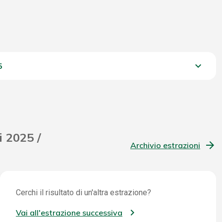
keyboard_arrow_down
5
1.028,30 €
i 2025 /
Archivio estrazioni
Cerchi il risultato di un'altra estrazione?
Vai all'estrazione successiva