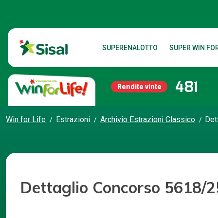
SUPERENALOTTO
SUPER WIN FOR
481
Rendite vinte
Win for Life
Estrazioni
Archivio Estrazioni Classico
Det
Dettaglio Concorso 5618/2