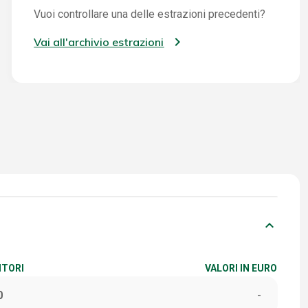
Vuoi controllare una delle estrazioni precedenti?
Vai all'archivio estrazioni
keyboard_arrow_down
ITORI
VALORI IN EURO
0
-