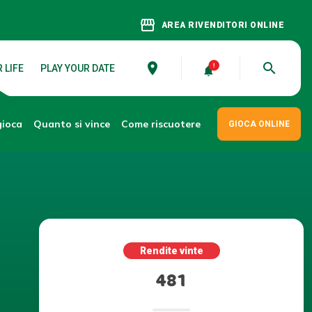
storefront
AREA RIVENDITORI ONLINE
place
search
 LIFE
PLAY YOUR DATE
gioca
Come riscuotere
Quanto si vince
GIOCA ONLINE
Rendite vinte
481