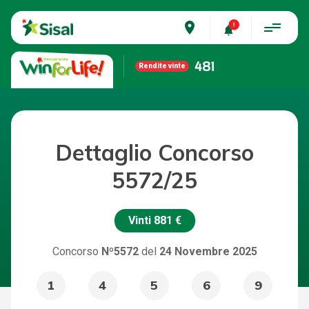
place
481
Rendite vinte
Dettaglio Concorso
5572/25
Vinti
881 €
Concorso
Nº5572
del
24 Novembre 2025
1
4
5
6
9