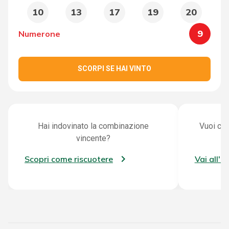
10
13
17
19
20
9
Numerone
SCORPI SE HAI VINTO
Hai indovinato la combinazione
Vuoi con
vincente?
Scopri come riscuotere
Vai all'a