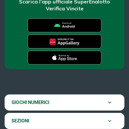
Scarica l’app ufficiale SuperEnalotto
Verifica Vincite
SuperEnalotto
News
Super Win for Life
Estrazioni
SiVinceTutto
Chi siamo
GIOCHI NUMERICI
Verifica vincite
EuroJackpot
Contatti
SEZIONI
Come si gioca