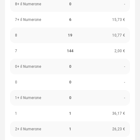
8+ il Numerone
0
-
7+ il Numerone
6
15,73 €
8
19
10,77 €
7
144
2,00 €
0+ il Numerone
0
-
0
0
-
1+ il Numerone
0
-
1
1
36,17 €
2+ il Numerone
1
26,23 €