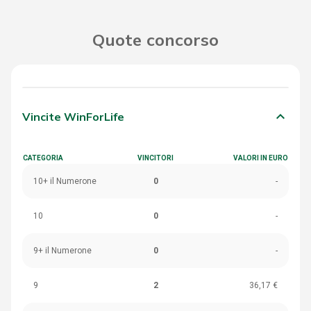
Quote concorso
keyboard_arrow_down
Vincite WinForLife
CATEGORIA
VINCITORI
VALORI IN EURO
10+ il Numerone
0
-
10
0
-
9+ il Numerone
0
-
9
2
36,17 €