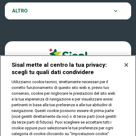
VinciCasa
Notifiche
ALTRO
Dove si gioca
Win for Life
Accessibilità
Quanto si vince
Play Your Date
Cookies
Come riscuotere
Sisal mette al centro la tua privacy:
Privacy
scegli tu quali dati condividere
Utilizziamo cookie tecnici, strettamente necessari per il
corretto funzionamento di questo sito web e, previo tuo
IL GIOCO È VIETATO AI MINORI E PUÒ CAUSARE
consenso, cookie per migliorare le prestazioni del sito web
DIPENDENZA PATOLOGICA
e la tua esperienza di navigazione e per visualizzare avvisi
pertinenti in base alle tue preferenze e alle tue abitudini di
navigazione. Questi cookie possono essere di prima parte
(cioè gestiti direttamente da noi) o di terze parti (cioè gestiti
© Copyright Sisal Italia S.p.A. - P.I. 02433760135
da terze parti di fiducia). Puoi scegliere se accettare tutti i
Mappa
cookie oppure puoi selezionare le tue preferenze per ogni
Privacy
Cookies
del
categoria di cookie cliccando su "Impostazioni cookie".