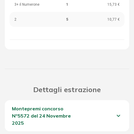
3+ il Numerone
1
15,73 €
2
5
10,77 €
Dettagli estrazione
Montepremi concorso
keyboard_arrow_down
Nº5572 del 24 Novembre
2025
Del Concorso
1.543,75 €