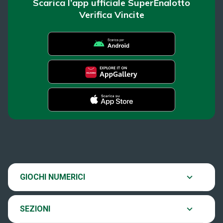
Scarica l’app ufficiale SuperEnalotto
Verifica Vincite
SuperEnalotto
News
Super Win for Life
Estrazioni
SiVinceTutto
Chi siamo
GIOCHI NUMERICI
Verifica vincite
EuroJackpot
Contatti
SEZIONI
Come si gioca