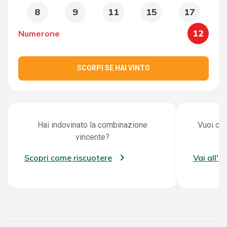
8
9
11
15
17
12
Numerone
SCORPI SE HAI VINTO
Hai indovinato la combinazione
Vuoi con
vincente?
Scopri come riscuotere
Vai all'a