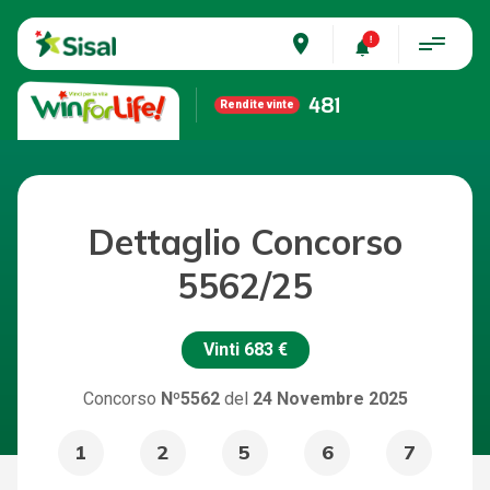
place
481
Rendite vinte
Dettaglio Concorso
5562/25
Vinti
683 €
Concorso
Nº5562
del
24 Novembre 2025
1
2
5
6
7