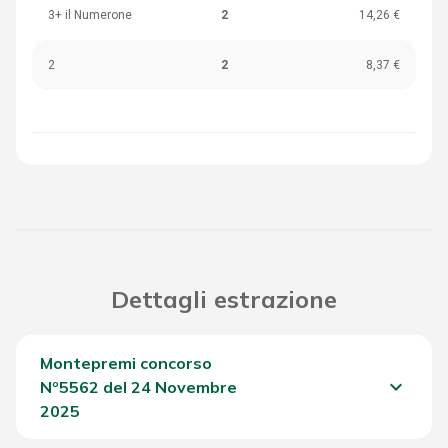
3+ il Numerone
2
14,26 €
2
2
8,37 €
Dettagli estrazione
Montepremi concorso
keyboard_arrow_down
Nº5562 del 24 Novembre
2025
Del Concorso
1.197,95 €