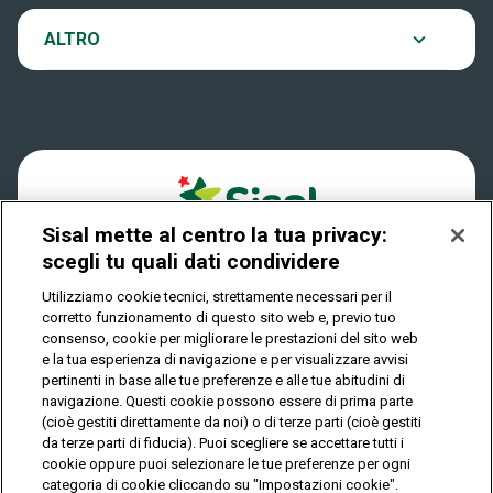
VinciCasa
Notifiche
ALTRO
Dove si gioca
Win for Life
Accessibilità
Quanto si vince
Play Your Date
Cookies
Come riscuotere
Sisal mette al centro la tua privacy:
Privacy
scegli tu quali dati condividere
Utilizziamo cookie tecnici, strettamente necessari per il
corretto funzionamento di questo sito web e, previo tuo
IL GIOCO È VIETATO AI MINORI E PUÒ CAUSARE
consenso, cookie per migliorare le prestazioni del sito web
DIPENDENZA PATOLOGICA
e la tua esperienza di navigazione e per visualizzare avvisi
pertinenti in base alle tue preferenze e alle tue abitudini di
navigazione. Questi cookie possono essere di prima parte
(cioè gestiti direttamente da noi) o di terze parti (cioè gestiti
© Copyright Sisal Italia S.p.A. - P.I. 02433760135
da terze parti di fiducia). Puoi scegliere se accettare tutti i
Mappa
cookie oppure puoi selezionare le tue preferenze per ogni
Privacy
Cookies
del
categoria di cookie cliccando su "Impostazioni cookie".