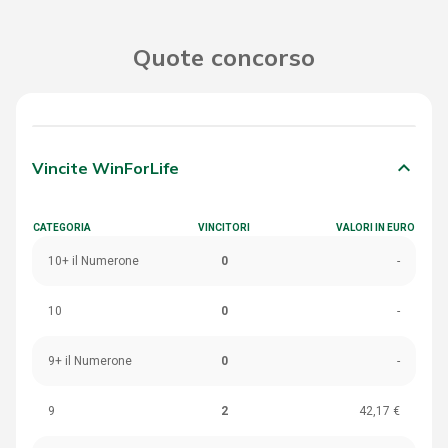
Quote concorso
keyboard_arrow_down
Vincite WinForLife
CATEGORIA
VINCITORI
VALORI IN EURO
10+ il Numerone
0
-
10
0
-
9+ il Numerone
0
-
9
2
42,17 €