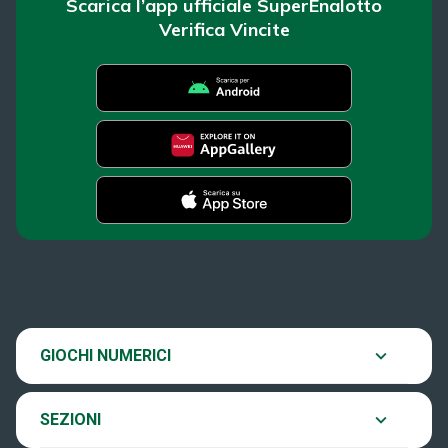
Scarica l’app ufficiale SuperEnalotto
Verifica Vincite
SuperEnalotto
News
Super Win for Life
Estrazioni
SiVinceTutto
Chi siamo
GIOCHI NUMERICI
Verifica vincite
EuroJackpot
Contatti
SEZIONI
Come si gioca