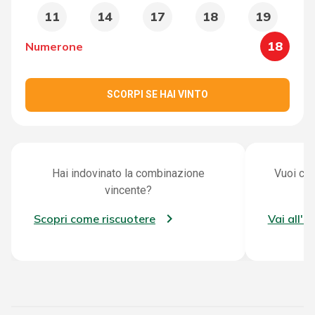
11
14
17
18
19
18
Numerone
SCORPI SE HAI VINTO
Hai indovinato la combinazione
Vuoi con
vincente?
Scopri come riscuotere
Vai all'a