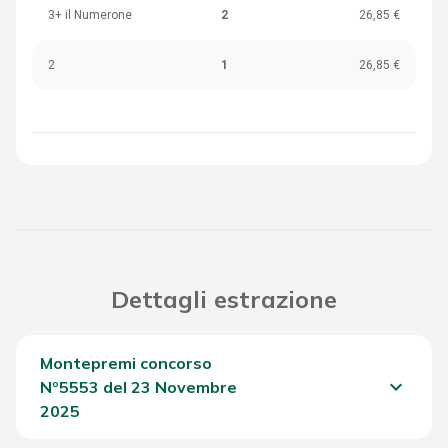
3+ il Numerone
2
26,85 €
2
1
26,85 €
Dettagli estrazione
Montepremi concorso
keyboard_arrow_down
Nº5553 del 23 Novembre
2025
Del Concorso
780,00 €