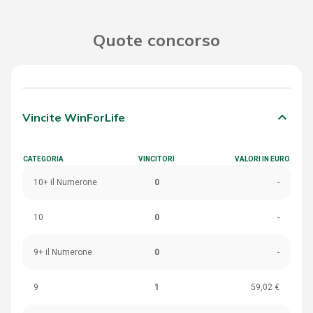
Quote concorso
keyboard_arrow_down
Vincite WinForLife
CATEGORIA
VINCITORI
VALORI IN EURO
10+ il Numerone
0
-
10
0
-
9+ il Numerone
0
-
9
1
59,02 €