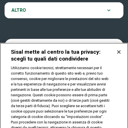
VinciCasa
Notifiche
ALTRO
Dove si gioca
Win for Life
Accessibilità
Quanto si vince
Play Your Date
Cookies
Sisal mette al centro la tua privacy:
Come riscuotere
scegli tu quali dati condividere
Privacy
Utilizziamo cookie tecnici, strettamente necessari per il
corretto funzionamento di questo sito web e, previo tuo
consenso, cookie per migliorare le prestazioni del sito web
e la tua esperienza di navigazione e per visualizzare avvisi
IL GIOCO È VIETATO AI MINORI E PUÒ CAUSARE
pertinenti in base alle tue preferenze e alle tue abitudini di
DIPENDENZA PATOLOGICA
navigazione. Questi cookie possono essere di prima parte
(cioè gestiti direttamente da noi) o di terze parti (cioè gestiti
da terze parti di fiducia). Puoi scegliere se accettare tutti i
© Copyright Sisal Italia S.p.A. - P.I. 02433760135
cookie oppure puoi selezionare le tue preferenze per ogni
categoria di cookie cliccando su "Impostazioni cookie".
Mappa
Puoi procedere con la navigazione in assenza di cookie
Privacy
Cookies
del
diversi da quelli tecnici, attraverso la chiusura di questo