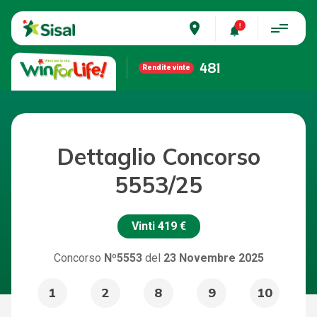
place
481
Rendite vinte
Dettaglio Concorso
5553/25
Vinti
419 €
Concorso
Nº5553
del
23 Novembre 2025
1
2
8
9
10