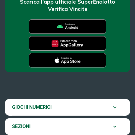
Scarica l’app ufficiale SuperEnalotto
Verifica Vincite
SuperEnalotto
News
Super Win for Life
Estrazioni
SiVinceTutto
Chi siamo
GIOCHI NUMERICI
Verifica vincite
EuroJackpot
Contatti
SEZIONI
Come si gioca