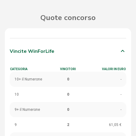
Quote concorso
keyboard_arrow_down
Vincite WinForLife
CATEGORIA
VINCITORI
VALORI IN EURO
10+ il Numerone
0
-
10
0
-
9+ il Numerone
0
-
9
2
61,05 €