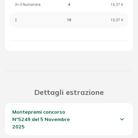
3+ il Numerone
4
10,37 €
2
10
10,37 €
Dettagli estrazione
Montepremi concorso
keyboard_arrow_down
Nº5249 del 5 Novembre
2025
Del Concorso
1.705,60 €