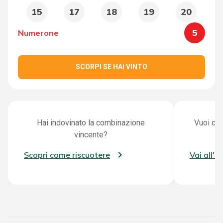
15
17
18
19
20
5
Numerone
SCORPI SE HAI VINTO
Hai indovinato la combinazione
Vuoi con
vincente?
Scopri come riscuotere
Vai all'a