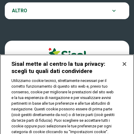
VinciCasa
Notifiche
ALTRO
Dove si gioca
Win for Life
Accessibilità
Quanto si vince
Play Your Date
Cookies
Come riscuotere
Sisal mette al centro la tua privacy:
Privacy
scegli tu quali dati condividere
Utilizziamo cookie tecnici, strettamente necessari per il
corretto funzionamento di questo sito web e, previo tuo
IL GIOCO È VIETATO AI MINORI E PUÒ CAUSARE
consenso, cookie per migliorare le prestazioni del sito web
DIPENDENZA PATOLOGICA
e la tua esperienza di navigazione e per visualizzare avvisi
pertinenti in base alle tue preferenze e alle tue abitudini di
navigazione. Questi cookie possono essere di prima parte
(cioè gestiti direttamente da noi) o di terze parti (cioè gestiti
© Copyright Sisal Italia S.p.A. - P.I. 02433760135
da terze parti di fiducia). Puoi scegliere se accettare tutti i
Mappa
cookie oppure puoi selezionare le tue preferenze per ogni
Privacy
Cookies
del
categoria di cookie cliccando su "Impostazioni cookie".