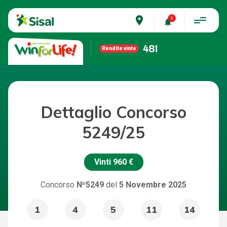
place
481
Rendite vinte
Dettaglio Concorso
5249/25
Vinti
960 €
Concorso
Nº5249
del
5 Novembre 2025
1
4
5
11
14